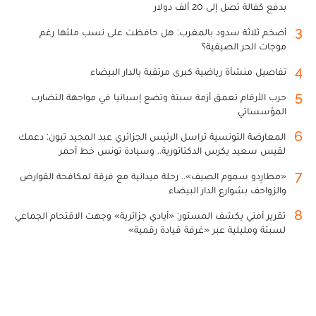
بدفع كفالة تصل إلى 20 ألف دولار
3
أضخم ثلاثة سدود بالمغرب: هل حافظت على نسب ملئها رغم
موجات الحر الصيفية؟
4
تفاصيل منشأة رياضية كبرى مرتقبة بالدار البيضاء
5
حرب الأرقام تعمق أزمة سبتة وتضع إسبانيا في مواجهة التضارب
المؤسساتي
6
المعارضة التونسية تراسل الرئيس الجزائري عبد المجيد تبون: دعمك
لقيس سعيد يكرس الدكتاتورية.. وسيادة تونس خط أحمر
7
«مطارِدو سموم الصيف».. رحلة ميدانية مع فرقة لمكافحة القوارض
والزواحف بشوارع الدار البيضاء
8
تقرير أمني يكشف المستور: «أيادي جزائرية» وجهت الاقتحام الجماعي
لسبتة ومليلية عبر «غرفة قيادة رقمية»