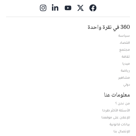
ns in new window
360 في نقرة واحدة
سياسة
اقتصاد
مجتمع
ثقافة
ميديا
Opens in new window
رياضة
مشاهير
دولي
معلومات عنا
من نحن ؟
الأسئلة الأكثر طرحا
للإعلان على موقعنا
بيانات قانونية
للإتصال بنا