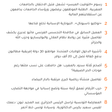
1
رسوم «التوقيت الميسر» تشعل فتيل الاحتقان بالجامعات
المغربية.. الطلبة الموظفون يرفضون ورؤساء الجامعات يدافعون
عن استقلاليتهم المالية
2
«نوكليو ناسيونال».. النيونازية الإسبانية تخلع قناعها
3
العميل السابق في مكافحة التجسس الفرنسي ماثيو غديري يكشف
تفاصيل مثيرة عن روابط نظام الملالي والبوليساريو وحزب الله
والجزائر
4
تأشيرة الدخول للولايات المتحدة: مواطنو 30 دولة إفريقية مطالبون
بدفع كفالة تصل إلى 20 ألف دولار
5
أضخم ثلاثة سدود بالمغرب: هل حافظت على نسب ملئها رغم
موجات الحر الصيفية؟
6
تفاصيل منشأة رياضية كبرى مرتقبة بالدار البيضاء
7
حرب الأرقام تعمق أزمة سبتة وتضع إسبانيا في مواجهة التضارب
المؤسساتي
8
المعارضة التونسية تراسل الرئيس الجزائري عبد المجيد تبون: دعمك
لقيس سعيد يكرس الدكتاتورية.. وسيادة تونس خط أحمر