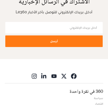
الاشتراك في الرسائل الإخبارية
أدخل بريدك الإلكتروني للتوصل بآخر الأخبار Le360
أرسل
ns in new window
360 في نقرة واحدة
سياسة
اقتصاد