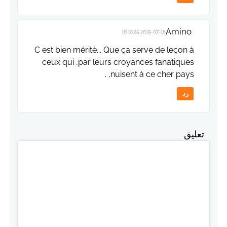
Amino
2019-07-18 16:10:25
C est bien mérité... Que ça serve de leçon à
ceux qui ,par leurs croyances fanatiques
,nuisent à ce cher pays .
رد
تعليق