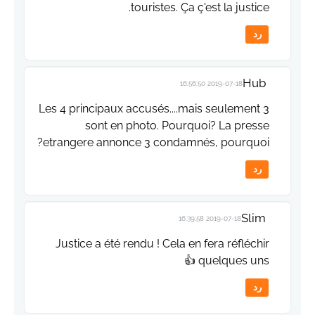
touristes. Ça ç'est la justice.
رد
Hub
2019-07-18 16:56:50
Les 4 principaux accusés....mais seulement 3
sont en photo. Pourquoi? La presse
etrangere annonce 3 condamnés, pourquoi?
رد
Slim
2019-07-18 16:39:58
Justice a été rendu ! Cela en fera réfléchir
quelques uns 👍
رد