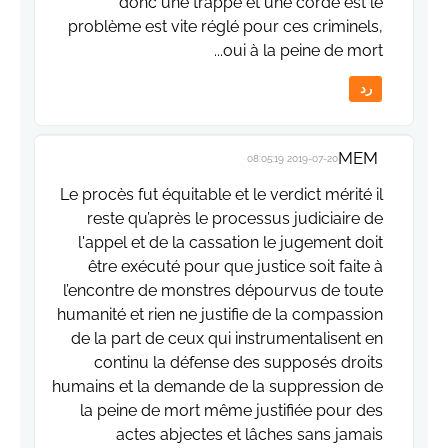
donc une trappe et une corde est le
problème est vite réglé pour ces criminels,
oui à la peine de mort...
رد
MEM
2019-07-20 08:05:19
Le procès fut équitable et le verdict mérité il
reste qu’après le processus judiciaire de
l'appel et de la cassation le jugement doit
être exécuté pour que justice soit faite à
l’encontre de monstres dépourvus de toute
humanité et rien ne justifie de la compassion
de la part de ceux qui instrumentalisent en
continu la défense des supposés droits
humains et la demande de la suppression de
la peine de mort même justifiée pour des
actes abjectes et lâches sans jamais