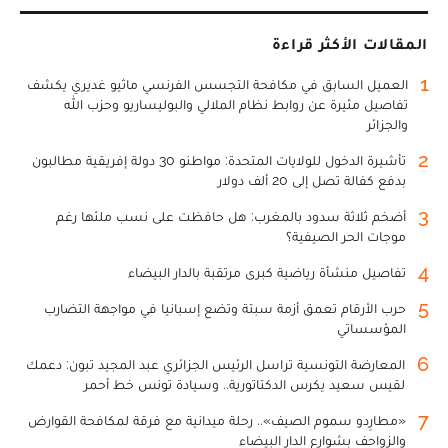
المقالات الأكثر قراءة
1
العميل السابق في مكافحة التجسس الفرنسي ماثيو غديري يكشف
تفاصيل مثيرة عن روابط نظام الملالي والبوليساريو وحزب الله
والجزائر
2
تأشيرة الدخول للولايات المتحدة: مواطنو 30 دولة إفريقية مطالبون
بدفع كفالة تصل إلى 20 ألف دولار
3
أضخم ثلاثة سدود بالمغرب: هل حافظت على نسب ملئها رغم
موجات الحر الصيفية؟
4
تفاصيل منشأة رياضية كبرى مرتقبة بالدار البيضاء
5
حرب الأرقام تعمق أزمة سبتة وتضع إسبانيا في مواجهة التضارب
المؤسساتي
6
المعارضة التونسية تراسل الرئيس الجزائري عبد المجيد تبون: دعمك
لقيس سعيد يكرس الدكتاتورية.. وسيادة تونس خط أحمر
7
«مطارِدو سموم الصيف».. رحلة ميدانية مع فرقة لمكافحة القوارض
والزواحف بشوارع الدار البيضاء