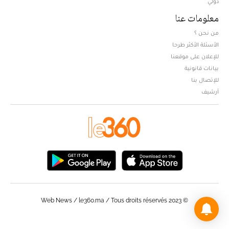
دولي
معلومات عنا
من نحن ؟
الأسئلة الأكثر طرحا
للإعلان على موقعنا
بيانات قانونية
للإتصال بنا
أرشيف
© Web News / le360.ma / Tous droits réservés 2023