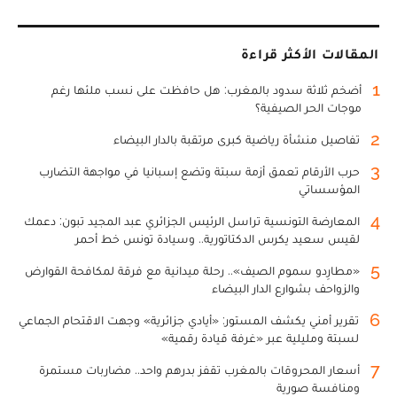
المقالات الأكثر قراءة
1
أضخم ثلاثة سدود بالمغرب: هل حافظت على نسب ملئها رغم
موجات الحر الصيفية؟
2
تفاصيل منشأة رياضية كبرى مرتقبة بالدار البيضاء
3
حرب الأرقام تعمق أزمة سبتة وتضع إسبانيا في مواجهة التضارب
المؤسساتي
4
المعارضة التونسية تراسل الرئيس الجزائري عبد المجيد تبون: دعمك
لقيس سعيد يكرس الدكتاتورية.. وسيادة تونس خط أحمر
5
«مطارِدو سموم الصيف».. رحلة ميدانية مع فرقة لمكافحة القوارض
والزواحف بشوارع الدار البيضاء
6
تقرير أمني يكشف المستور: «أيادي جزائرية» وجهت الاقتحام الجماعي
لسبتة ومليلية عبر «غرفة قيادة رقمية»
7
أسعار المحروقات بالمغرب تقفز بدرهم واحد.. مضاربات مستمرة
ومنافسة صورية