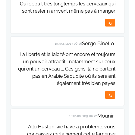
Oui depuit très longtemps les cerveaux qui
sont rester n arrivent même pas à manger
رد
Serge Binello
2019-06-26 10:30:23
La liberté et la laïcité ont encore et toujours
un pouvoir attractif , notamment sur ceux
qui ont un cerveau ... Ces gens-là ne partent
pas en Arabie Saoudite où ils seraient
également très bien payés.
رد
Mounir
2019-06-26 10:06:08
Allô Huston ,we have a problème. vous
connaissez certainement cette fameuse