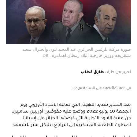
صورة مركبة للرئيس الجزائري عبد المجيد تبون والجنرال سعيد
شنقريحة ووزير خارجية البلاد رمطان لعمامرة . DR
تحرير من طرف
طارق قطاب
في 10/06/2022 على الساعة 22:30
بعد التحذير شديد اللهجة، الذي صاغه الاتحاد الأوروبي يوم
الجمعة 10 يونيو 2022 ووضع عليه مفوضين أوربيين ساميين،
من مغبة القيود التجارية التي فرضتها الجزائر على إسبانيا،
اضطرت الطغمة العسكرية إلى التراجع بشكل مثير للشفقة.