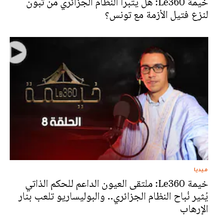
خيمة Le360: هل يتبرأ النظام الجزائري من تبون
لنزع فتيل الأزمة مع تونس؟
ميديا
خيمة Le360: ملتقى العيون الداعم للحكم الذاتي
يُثير نُباح النظام الجزائري.. والبوليساريو تلعب بنار
الإرهاب