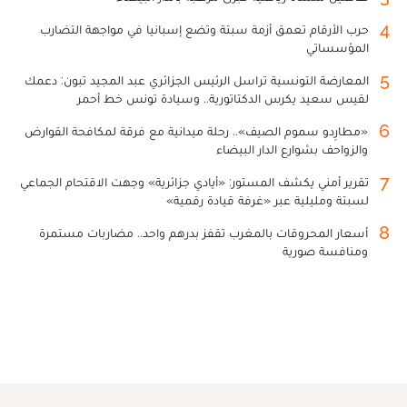
4
حرب الأرقام تعمق أزمة سبتة وتضع إسبانيا في مواجهة التضارب
المؤسساتي
5
المعارضة التونسية تراسل الرئيس الجزائري عبد المجيد تبون: دعمك
لقيس سعيد يكرس الدكتاتورية.. وسيادة تونس خط أحمر
6
«مطارِدو سموم الصيف».. رحلة ميدانية مع فرقة لمكافحة القوارض
والزواحف بشوارع الدار البيضاء
7
تقرير أمني يكشف المستور: «أيادي جزائرية» وجهت الاقتحام الجماعي
لسبتة ومليلية عبر «غرفة قيادة رقمية»
8
أسعار المحروقات بالمغرب تقفز بدرهم واحد.. مضاربات مستمرة
ومنافسة صورية