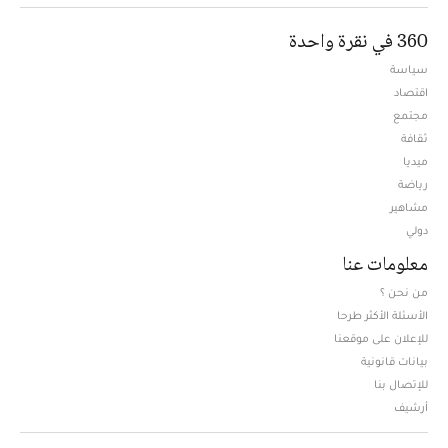
360 في نقرة واحدة
سياسة
اقتصاد
مجتمع
ثقافة
ميديا
Opens in new window
رياضة
مشاهير
دولي
معلومات عنا
من نحن ؟
الأسئلة الأكثر طرحا
للإعلان على موقعنا
بيانات قانونية
للإتصال بنا
أرشيف