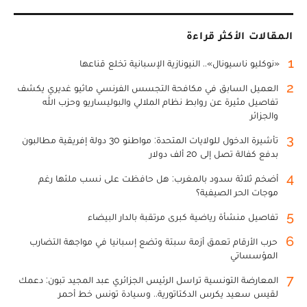
المقالات الأكثر قراءة
1
«نوكليو ناسيونال».. النيونازية الإسبانية تخلع قناعها
2
العميل السابق في مكافحة التجسس الفرنسي ماثيو غديري يكشف
تفاصيل مثيرة عن روابط نظام الملالي والبوليساريو وحزب الله
والجزائر
3
تأشيرة الدخول للولايات المتحدة: مواطنو 30 دولة إفريقية مطالبون
بدفع كفالة تصل إلى 20 ألف دولار
4
أضخم ثلاثة سدود بالمغرب: هل حافظت على نسب ملئها رغم
موجات الحر الصيفية؟
5
تفاصيل منشأة رياضية كبرى مرتقبة بالدار البيضاء
6
حرب الأرقام تعمق أزمة سبتة وتضع إسبانيا في مواجهة التضارب
المؤسساتي
7
المعارضة التونسية تراسل الرئيس الجزائري عبد المجيد تبون: دعمك
لقيس سعيد يكرس الدكتاتورية.. وسيادة تونس خط أحمر