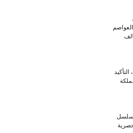
العواصم
الف
التأكيد
ملكة
لمسلسل
حصرية