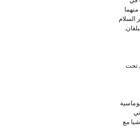
ا في
منهما
 السلام
لقان.
ي تحت
لوماسية
تي
شيا مع