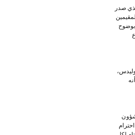
لذي صدر
لمقيمين
 بوضوح
ع
وليدس،
نه
شؤون
احترام
ام لكل