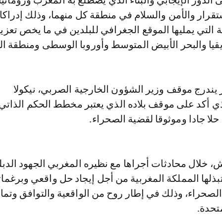
ى الدور الإيجابي والبناء الذي يضطلع به المغرب وروماني
قرار والأمن والسلام في منطقة كل منهما، وذلك إدراكا 
 التي يمليها الموقع الجغرافي للبلدين في ما يخص تعزيز
قيا والبحر الأبيض المتوسط وأوروبا الوسطى ومنطقة الب
يندرج موقف وزير الشؤون الخارجية الصربي، نيكولا
ي أكد على موقف بلاده الذي يعتبر مخطط الحكم الذات
 حلا جادا وموثوقا لقضية الصحراء.
، خلال محادثات أجراها مع نظيره المغربي الجهود الدب
بذلها المملكة المغربية من أجل إيجاد حل واقعي وبرغما
لصحراء، وذلك في إطار روح من الواقعية والتوافق وتما
تحدة.