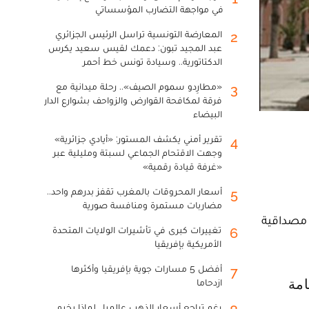
في مواجهة التضارب المؤسساتي
المعارضة التونسية تراسل الرئيس الجزائري
2
عبد المجيد تبون: دعمك لقيس سعيد يكرس
الدكتاتورية.. وسيادة تونس خط أحمر
«مطارِدو سموم الصيف».. رحلة ميدانية مع
3
فرقة لمكافحة القوارض والزواحف بشوارع الدار
البيضاء
تقرير أمني يكشف المستور: «أيادي جزائرية»
4
وجهت الاقتحام الجماعي لسبتة ومليلية عبر
«غرفة قيادة رقمية»
أسعار المحروقات بالمغرب تقفز بدرهم واحد..
5
مضاربات مستمرة ومنافسة صورية
 مصداقية
تغييرات كبرى في تأشيرات الولايات المتحدة
6
الأمريكية بإفريقيا
أفضل 5 مسارات جوية بإفريقيا وأكثرها
7
ازدحاما
رغم تراجع أسعار الذهب عالميا.. لماذا يخيم