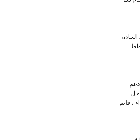
الجادة
خطط
دعم
 حل
"، قائم