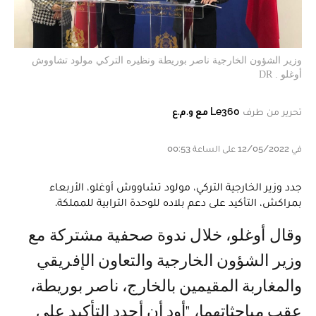
وزير الشؤون الخارجية ناصر بوريطة ونظيره التركي مولود تشاووش
أوغلو . DR
تحرير من طرف
Le360 مع و.م.ع
في 12/05/2022 على الساعة 00:53
جدد وزير الخارجية التركي، مولود تشاووش أوغلو، الأربعاء
بمراكش، التأكيد على دعم بلاده للوحدة الترابية للمملكة.
وقال أوغلو، خلال ندوة صحفية مشتركة مع
وزير الشؤون الخارجية والتعاون الإفريقي
والمغاربة المقيمين بالخارج، ناصر بوريطة،
عقب مباحثاتهما، "أود أن أجدد التأكيد على