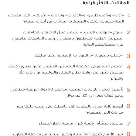
المقالات الأكثر قراءة
1
«أوت» و«أغسطس» و«الولايات» ونداءات «الحريك».. كيف فضحت
اللغة بصمات الأجهزة العسكرية الجزائرية في أحداث سبتة؟
2
رسوم «التوقيت الميسر» تشعل فتيل الاحتقان بالجامعات
المغربية.. الطلبة الموظفون يرفضون ورؤساء الجامعات يدافعون
عن استقلاليتهم المالية
3
«نوكليو ناسيونال».. النيونازية الإسبانية تخلع قناعها
4
العميل السابق في مكافحة التجسس الفرنسي ماثيو غديري يكشف
تفاصيل مثيرة عن روابط نظام الملالي والبوليساريو وحزب الله
والجزائر
5
تأشيرة الدخول للولايات المتحدة: مواطنو 30 دولة إفريقية مطالبون
بدفع كفالة تصل إلى 20 ألف دولار
6
أضخم ثلاثة سدود بالمغرب: هل حافظت على نسب ملئها رغم
موجات الحر الصيفية؟
7
تفاصيل منشأة رياضية كبرى مرتقبة بالدار البيضاء
8
حرب الأرقام تعمق أزمة سبتة وتضع إسبانيا في مواجهة التضارب