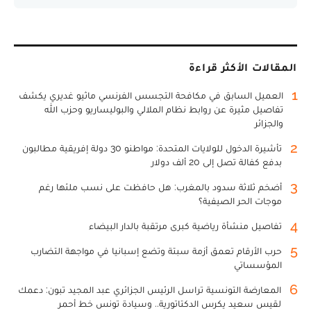
المقالات الأكثر قراءة
1
العميل السابق في مكافحة التجسس الفرنسي ماثيو غديري يكشف
تفاصيل مثيرة عن روابط نظام الملالي والبوليساريو وحزب الله
والجزائر
2
تأشيرة الدخول للولايات المتحدة: مواطنو 30 دولة إفريقية مطالبون
بدفع كفالة تصل إلى 20 ألف دولار
3
أضخم ثلاثة سدود بالمغرب: هل حافظت على نسب ملئها رغم
موجات الحر الصيفية؟
4
تفاصيل منشأة رياضية كبرى مرتقبة بالدار البيضاء
5
حرب الأرقام تعمق أزمة سبتة وتضع إسبانيا في مواجهة التضارب
المؤسساتي
6
المعارضة التونسية تراسل الرئيس الجزائري عبد المجيد تبون: دعمك
لقيس سعيد يكرس الدكتاتورية.. وسيادة تونس خط أحمر