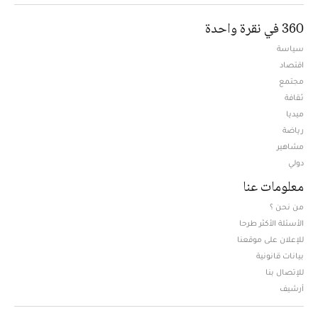
360 في نقرة واحدة
سياسة
اقتصاد
مجتمع
ثقافة
ميديا
Opens in new window
رياضة
مشاهير
دولي
معلومات عنا
من نحن ؟
الأسئلة الأكثر طرحا
للإعلان على موقعنا
بيانات قانونية
للإتصال بنا
أرشيف