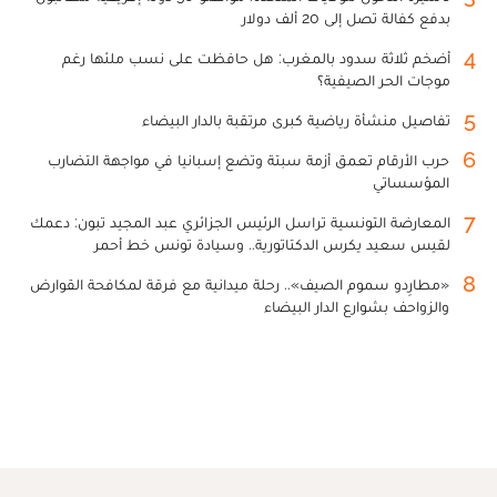
بدفع كفالة تصل إلى 20 ألف دولار
4
أضخم ثلاثة سدود بالمغرب: هل حافظت على نسب ملئها رغم
موجات الحر الصيفية؟
5
تفاصيل منشأة رياضية كبرى مرتقبة بالدار البيضاء
6
حرب الأرقام تعمق أزمة سبتة وتضع إسبانيا في مواجهة التضارب
المؤسساتي
7
المعارضة التونسية تراسل الرئيس الجزائري عبد المجيد تبون: دعمك
لقيس سعيد يكرس الدكتاتورية.. وسيادة تونس خط أحمر
8
«مطارِدو سموم الصيف».. رحلة ميدانية مع فرقة لمكافحة القوارض
والزواحف بشوارع الدار البيضاء