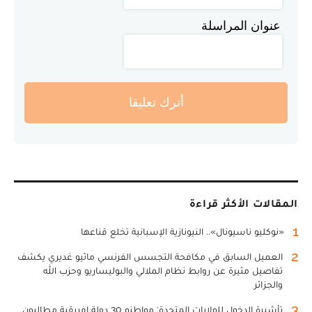
عنوان المراسلة
أترك تعليقا
المقالات الأكثر قراءة
1
«نوكليو ناسيونال».. النيونازية الإسبانية تخلع قناعها
2
العميل السابق في مكافحة التجسس الفرنسي ماثيو غديري يكشف
تفاصيل مثيرة عن روابط نظام الملالي والبوليساريو وحزب الله
والجزائر
3
تأشيرة الدخول للولايات المتحدة: مواطنو 30 دولة إفريقية مطالبون