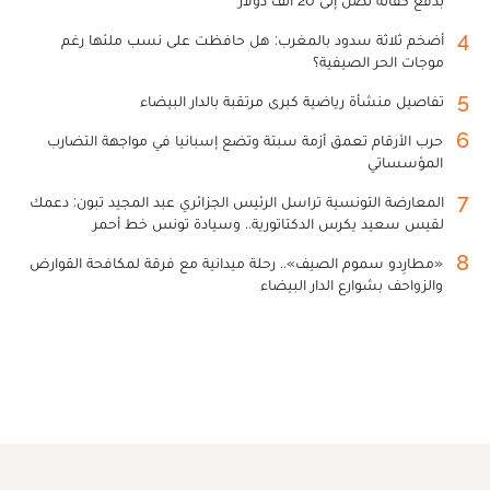
بدفع كفالة تصل إلى 20 ألف دولار
4
أضخم ثلاثة سدود بالمغرب: هل حافظت على نسب ملئها رغم
موجات الحر الصيفية؟
5
تفاصيل منشأة رياضية كبرى مرتقبة بالدار البيضاء
6
حرب الأرقام تعمق أزمة سبتة وتضع إسبانيا في مواجهة التضارب
المؤسساتي
7
المعارضة التونسية تراسل الرئيس الجزائري عبد المجيد تبون: دعمك
لقيس سعيد يكرس الدكتاتورية.. وسيادة تونس خط أحمر
8
«مطارِدو سموم الصيف».. رحلة ميدانية مع فرقة لمكافحة القوارض
والزواحف بشوارع الدار البيضاء