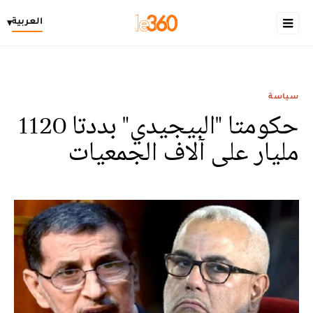
العربية
▾
سياسة
حكومتا "البيجيدي" بددتا 1120
مليار على آلاف الجمعيات