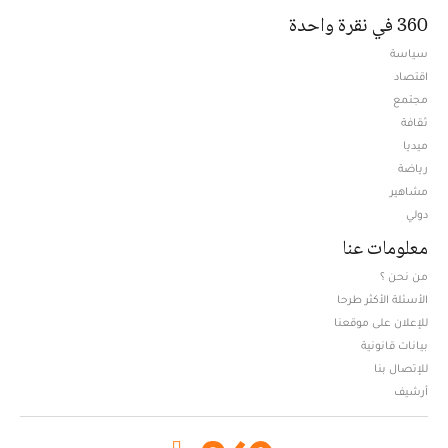
360 في نقرة واحدة
سياسة
اقتصاد
مجتمع
ثقافة
ميديا
Opens in new window
رياضة
مشاهير
دولي
معلومات عنا
من نحن ؟
الأسئلة الأكثر طرحا
للإعلان على موقعنا
بيانات قانونية
للإتصال بنا
أرشيف