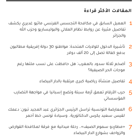
المقالات الأكثر قراءة
1
العميل السابق في مكافحة التجسس الفرنسي ماثيو غديري يكشف
تفاصيل مثيرة عن روابط نظام الملالي والبوليساريو وحزب الله
والجزائر
2
تأشيرة الدخول للولايات المتحدة: مواطنو 30 دولة إفريقية مطالبون
بدفع كفالة تصل إلى 20 ألف دولار
3
أضخم ثلاثة سدود بالمغرب: هل حافظت على نسب ملئها رغم
موجات الحر الصيفية؟
4
تفاصيل منشأة رياضية كبرى مرتقبة بالدار البيضاء
5
حرب الأرقام تعمق أزمة سبتة وتضع إسبانيا في مواجهة التضارب
المؤسساتي
6
المعارضة التونسية تراسل الرئيس الجزائري عبد المجيد تبون: دعمك
لقيس سعيد يكرس الدكتاتورية.. وسيادة تونس خط أحمر
7
«مطارِدو سموم الصيف».. رحلة ميدانية مع فرقة لمكافحة القوارض
والزواحف بشوارع الدار البيضاء