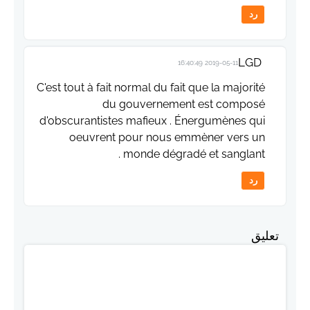
رد
LGD
2019-05-11 16:40:49
C'est tout à fait normal du fait que la majorité
du gouvernement est composé
d'obscurantistes mafieux . Énergumènes qui
oeuvrent pour nous emmèner vers un
monde dégradé et sanglant .
رد
تعليق