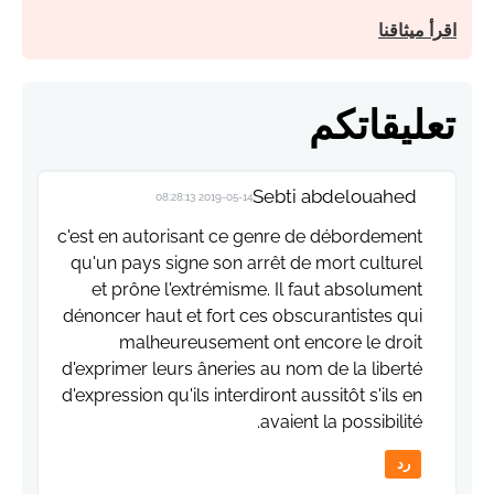
اقرأ ميثاقنا
تعليقاتكم
Sebti abdelouahed
2019-05-14 08:28:13
c'est en autorisant ce genre de débordement
qu'un pays signe son arrêt de mort culturel
et prône l'extrémisme. Il faut absolument
dénoncer haut et fort ces obscurantistes qui
malheureusement ont encore le droit
d'exprimer leurs âneries au nom de la liberté
d'expression qu'ils interdiront aussitôt s'ils en
avaient la possibilité.
رد