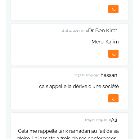
رد
Dr. Ben Kirat
2019-05-11 18:38:27
Merci Karim
رد
hassan
2019-05-11 18:32:22
ça s'appelle la dérive d'une société
رد
Ali
2019-05-11 17:59:22
Cela me rappelle tarik ramadan au fait de sa
gloire ,j ai assiste a trois de ses conferences ,