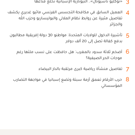
3
«نوكليو ناسيونال».. النيونازية الإسبانية تخلع قناعها
4
العميل السابق في مكافحة التجسس الفرنسي ماثيو غديري يكشف
تفاصيل مثيرة عن روابط نظام الملالي والبوليساريو وحزب الله
والجزائر
5
تأشيرة الدخول للولايات المتحدة: مواطنو 30 دولة إفريقية مطالبون
بدفع كفالة تصل إلى 20 ألف دولار
6
أضخم ثلاثة سدود بالمغرب: هل حافظت على نسب ملئها رغم
موجات الحر الصيفية؟
7
تفاصيل منشأة رياضية كبرى مرتقبة بالدار البيضاء
8
حرب الأرقام تعمق أزمة سبتة وتضع إسبانيا في مواجهة التضارب
المؤسساتي