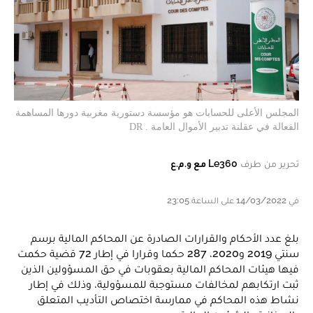
المجلس الأعلى للحسابات هو مؤسسة دستورية مغربية دورها المساهمة
الفعالة في عقلنة تدبير الأموال العامة . DR
تحرير من طرف
Le360 مع و.م.ع
في 14/03/2022 على الساعة 23:05
بلغ عدد الأحكام والقرارات الصادرة عن المحاكم المالية برسم
سنتي 2019 و2020، 287 حكما وقرارا في إطار 72 قضية حكمت
فيها هيئات المحاكم المالية بعقوبات في حق المسؤولين الذين
ثبت ارتكابهم لمخالفات مستوجبة للمسؤولية، وذلك في إطار
نشاط هذه المحاكم في ممارسة اختصاص التأديب المتعلق