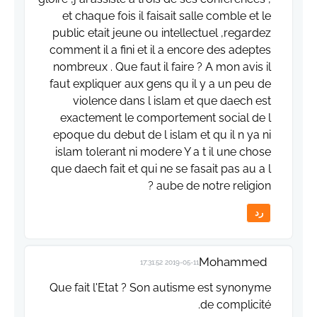
et chaque fois il faisait salle comble et le
public etait jeune ou intellectuel ,regardez
comment il a fini et il a encore des adeptes
nombreux . Que faut il faire ? A mon avis il
faut expliquer aux gens qu il y a un peu de
violence dans l islam et que daech est
exactement le comportement social de l
epoque du debut de l islam et qu il n ya ni
islam tolerant ni modere Y a t il une chose
que daech fait et qui ne se fasait pas au a l
aube de notre religion ?
رد
Mohammed
2019-05-11 17:31:52
Que fait l'Etat ? Son autisme est synonyme
de complicité.