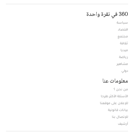
360 في نقرة واحدة
سياسة
اقتصاد
مجتمع
ثقافة
ميديا
Opens in new window
رياضة
مشاهير
دولي
معلومات عنا
من نحن ؟
الأسئلة الأكثر طرحا
للإعلان على موقعنا
بيانات قانونية
للإتصال بنا
أرشيف