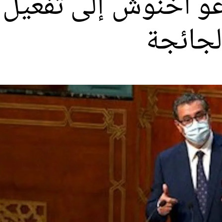
عو أخنوش إلى تفعيل 
لجائجة