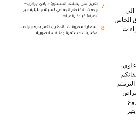
تقرير أمني يكشف المستور: «أيادي جزائرية»
7
وجهت الاقتحام الجماعي لسبتة ومليلية عبر
«غرفة قيادة رقمية»
ق الخاص
أسعار المحروقات بالمغرب تقفز بدرهم واحد..
8
راءات
مضاربات مستمرة ومنافسة صورية
علوي،
فائكم
التزمتم
مراض
روع
 يثير