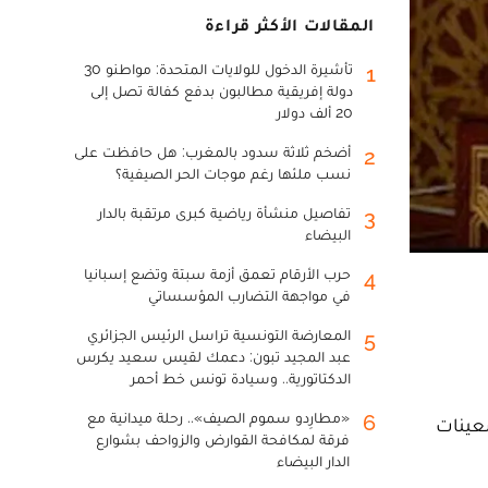
المقالات الأكثر قراءة
تأشيرة الدخول للولايات المتحدة: مواطنو 30
1
دولة إفريقية مطالبون بدفع كفالة تصل إلى
20 ألف دولار
أضخم ثلاثة سدود بالمغرب: هل حافظت على
2
نسب ملئها رغم موجات الحر الصيفية؟
تفاصيل منشأة رياضية كبرى مرتقبة بالدار
3
البيضاء
حرب الأرقام تعمق أزمة سبتة وتضع إسبانيا
4
في مواجهة التضارب المؤسساتي
المعارضة التونسية تراسل الرئيس الجزائري
5
عبد المجيد تبون: دعمك لقيس سعيد يكرس
الدكتاتورية.. وسيادة تونس خط أحمر
«مطارِدو سموم الصيف».. رحلة ميدانية مع
6
سعينات
فرقة لمكافحة القوارض والزواحف بشوارع
الدار البيضاء