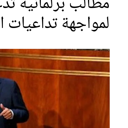
مطالب برلمانية تد
لمواجهة تداعيات ا