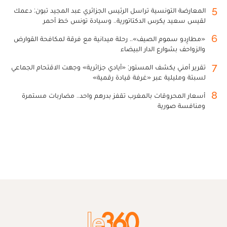
5
المعارضة التونسية تراسل الرئيس الجزائري عبد المجيد تبون: دعمك
لقيس سعيد يكرس الدكتاتورية.. وسيادة تونس خط أحمر
6
«مطارِدو سموم الصيف».. رحلة ميدانية مع فرقة لمكافحة القوارض
والزواحف بشوارع الدار البيضاء
7
تقرير أمني يكشف المستور: «أيادي جزائرية» وجهت الاقتحام الجماعي
لسبتة ومليلية عبر «غرفة قيادة رقمية»
8
أسعار المحروقات بالمغرب تقفز بدرهم واحد.. مضاربات مستمرة
ومنافسة صورية