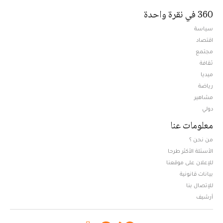
360 في نقرة واحدة
سياسة
اقتصاد
مجتمع
ثقافة
ميديا
Opens in new window
رياضة
مشاهير
دولي
معلومات عنا
من نحن ؟
الأسئلة الأكثر طرحا
للإعلان على موقعنا
بيانات قانونية
للإتصال بنا
أرشيف