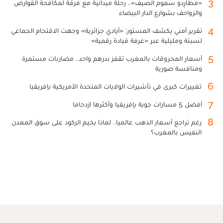
3
«مطارِدو سموم الصيف».. رحلة ميدانية مع فرقة لمكافحة القوارض
والزواحف بشوارع الدار البيضاء
4
تقرير أمني يكشف المستور: «أيادي جزائرية» وجهت الاقتحام الجماعي
لسبتة ومليلية عبر «غرفة قيادة رقمية»
5
أسعار المحروقات بالمغرب تقفز بدرهم واحد.. مضاربات مستمرة
ومنافسة صورية
6
تغييرات كبرى في تأشيرات الولايات المتحدة الأمريكية بإفريقيا
7
أفضل 5 مسارات جوية بإفريقيا وأكثرها ازدحاما
8
رغم تراجع أسعار الذهب عالميا.. لماذا يخيم الركود على سوق المعدن
النفيس بالمغرب؟