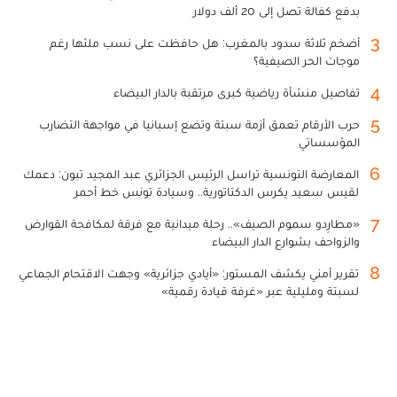
بدفع كفالة تصل إلى 20 ألف دولار
3
أضخم ثلاثة سدود بالمغرب: هل حافظت على نسب ملئها رغم
موجات الحر الصيفية؟
4
تفاصيل منشأة رياضية كبرى مرتقبة بالدار البيضاء
5
حرب الأرقام تعمق أزمة سبتة وتضع إسبانيا في مواجهة التضارب
المؤسساتي
6
المعارضة التونسية تراسل الرئيس الجزائري عبد المجيد تبون: دعمك
لقيس سعيد يكرس الدكتاتورية.. وسيادة تونس خط أحمر
7
«مطارِدو سموم الصيف».. رحلة ميدانية مع فرقة لمكافحة القوارض
والزواحف بشوارع الدار البيضاء
8
تقرير أمني يكشف المستور: «أيادي جزائرية» وجهت الاقتحام الجماعي
لسبتة ومليلية عبر «غرفة قيادة رقمية»