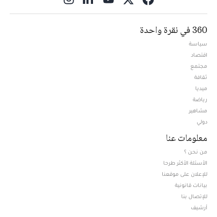
360 في نقرة واحدة
سياسة
اقتصاد
مجتمع
ثقافة
ميديا
Opens in new window
رياضة
مشاهير
دولي
معلومات عنا
من نحن ؟
الأسئلة الأكثر طرحا
للإعلان على موقعنا
بيانات قانونية
للإتصال بنا
أرشيف