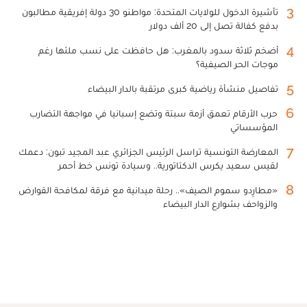
3
تأشيرة الدخول للولايات المتحدة: مواطنو 30 دولة إفريقية مطالبون
بدفع كفالة تصل إلى 20 ألف دولار
4
أضخم ثلاثة سدود بالمغرب: هل حافظت على نسب ملئها رغم
موجات الحر الصيفية؟
5
تفاصيل منشأة رياضية كبرى مرتقبة بالدار البيضاء
6
حرب الأرقام تعمق أزمة سبتة وتضع إسبانيا في مواجهة التضارب
المؤسساتي
7
المعارضة التونسية تراسل الرئيس الجزائري عبد المجيد تبون: دعمك
لقيس سعيد يكرس الدكتاتورية.. وسيادة تونس خط أحمر
8
«مطارِدو سموم الصيف».. رحلة ميدانية مع فرقة لمكافحة القوارض
والزواحف بشوارع الدار البيضاء