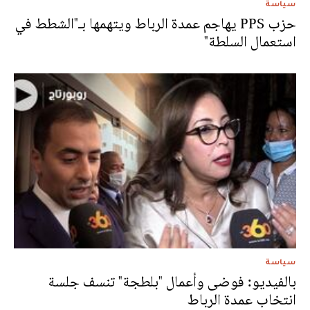
سياسة
حزب PPS يهاجم عمدة الرباط ويتهمها بـ"الشطط في
استعمال السلطة"
سياسة
بالفيديو: فوضى وأعمال "بلطجة" تنسف جلسة
انتخاب عمدة الرباط