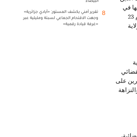
البيضاء
ها في
تقرير أمني يكشف المستور: «أيادي جزائرية»
8
انتخابات ممثلي القضاة بالمجلس الأعلى للسلطة القضائية التي جرت يوم 23
وجهت الاقتحام الجماعي لسبتة ومليلية عبر
«غرفة قيادة رقمية»
لاية
ة
لقضائي
رين على
لنزاهة
 القضائية،