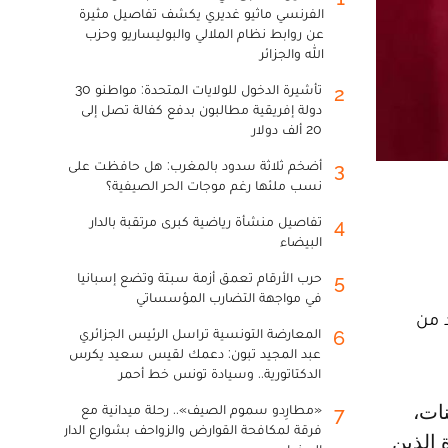
الفرنسي ماثيو غديري يكشف تفاصيل مثيرة
عن روابط نظام الملالي والبوليساريو وحزب
الله والجزائر
تأشيرة الدخول للولايات المتحدة: مواطنو 30
2
دولة إفريقية مطالبون بدفع كفالة تصل إلى
20 ألف دولار
أضخم ثلاثة سدود بالمغرب: هل حافظت على
3
نسب ملئها رغم موجات الحر الصيفية؟
تفاصيل منشأة رياضية كبرى مرتقبة بالدار
4
البيضاء
حرب الأرقام تعمق أزمة سبتة وتضع إسبانيا
5
في مواجهة التضارب المؤسساتي
 من
المعارضة التونسية تراسل الرئيس الجزائري
6
عبد المجيد تبون: دعمك لقيس سعيد يكرس
الدكتاتورية.. وسيادة تونس خط أحمر
«مطارِدو سموم الصيف».. رحلة ميدانية مع
7
فرقة لمكافحة القوارض والزواحف بشوارع الدار
 الذين