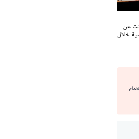
تت عن
 2523 قضية خلال
تخدام