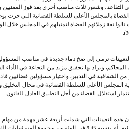
لى التقاعد، وشغور ثلاث مناصب أخرى بعد فوز المعنيين ب
 2021، حيث نالوا ثقة زملائهم القضاة لتمثيلهم في المجلس خلال الو
تعيينات ترمي إلى ضخ دماء جديدة في مناصب المسؤولي
المحاكم، ويراد بها تحقيق مزيد من النجاعة في الأداء ا
من الشفافية في التدبير، واختيار مسؤولين قضائيين قاد
ية المجلس الأعلى للسلطة القضائية في مجال التخليق وا
ثمار استقلال القضاء من أجل التطبيق العادل للقانون.
ن هذه التعيينات التي شملت أربعة عشر مهمة من مهام
المسؤولية القضائية، أي بنسبة 6.45 في المئة من مجموع المسؤوليات