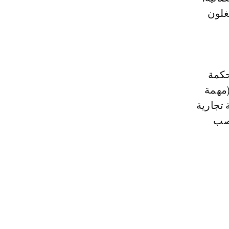
غلون
حكمة
(مهمة
تجارية
نصب