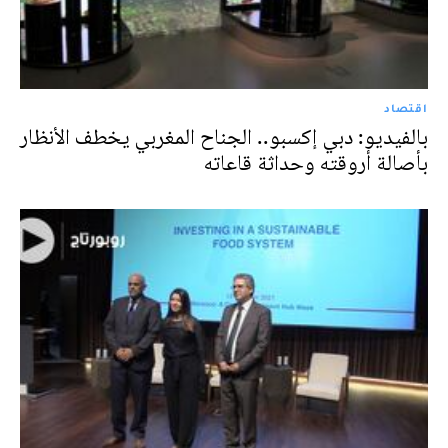
اقتصاد
بالفيديو: دبي إكسبو.. الجناح المغربي يخطف الأنظار
بأصالة أروقته وحداثة قاعاته