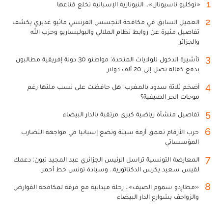
1
«نوكليو ناسيونال».. النيونازية الإسبانية تخلع قناعها
2
العميل السابق في مكافحة التجسس الفرنسي ماثيو غديري يكشف
تفاصيل مثيرة عن روابط نظام الملالي والبوليساريو وحزب الله
والجزائر
3
تأشيرة الدخول للولايات المتحدة: مواطنو 30 دولة إفريقية مطالبون
بدفع كفالة تصل إلى 20 ألف دولار
4
أضخم ثلاثة سدود بالمغرب: هل حافظت على نسب ملئها رغم
موجات الحر الصيفية؟
5
تفاصيل منشأة رياضية كبرى مرتقبة بالدار البيضاء
6
حرب الأرقام تعمق أزمة سبتة وتضع إسبانيا في مواجهة التضارب
المؤسساتي
7
المعارضة التونسية تراسل الرئيس الجزائري عبد المجيد تبون: دعمك
لقيس سعيد يكرس الدكتاتورية.. وسيادة تونس خط أحمر
8
«مطارِدو سموم الصيف».. رحلة ميدانية مع فرقة لمكافحة القوارض
والزواحف بشوارع الدار البيضاء