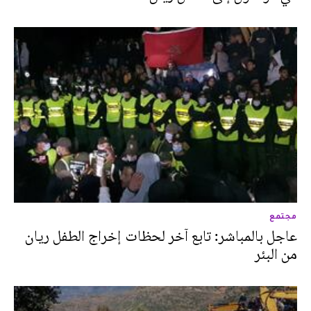
مجتمع
عاجل بالمباشر: تابع آخر لحظات إخراج الطفل ريان
من البئر