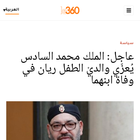
العربية
▾
سياسة
عاجل: الملك محمد السادس
يُعزّي والديْ الطفل ريان في
وفاة ابنهما