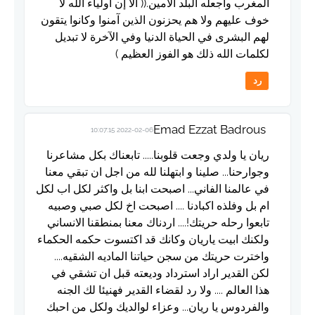
المغرب واجعله البلد الأمين.(( ألا إن أولياء الله لا
خوف عليهم ولا هم يحزنون الذين آمنوا وكانوا يتقون
لهم البشرى في الحياة الدنيا وفي الآخرة لا تبديل
لكلمات الله ذلك هو الفوز العظيم )
رد
Emad Ezzat Badrous
2022-02-06 10:07:15
ريان يا ولدي وجعت قلوبنا..... تابعناك بكل مشاعرنا
وجوارحنا... صلينا و ابتهلنا لله من اجل ان تبقي معنا
في عالمنا الفاني... اصبحت ابنا بل واكثر لكل اب لكل
ام بل وفلذه اكبادنا .... اصبحت اخ لكل صبي وصبيه
تابعوا رحله حريتك!.... اردناك معنا بمنطقنا الانساني
ولكنك ابيت ياريان وكانك قد اكتسوت حكمه الحكماء
واخترت حريتك من سجن حياتنا الماديه الشقيه....
لكن القدير اراد استرداد وديعته قبل ان تشقي في
هذا العالم .... ولا رد لقضاء القدير فهنيئا لك الجنه
والفردوس يا ريان... وعزاء لوالديك ولكل من احبك