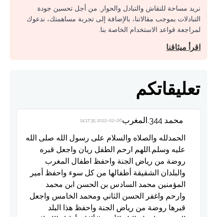
نريد مساحة للنقاش والتبادل والحوار. من أجل تحسين جودة
التبادلات بموجب مقالاتنا، بالإضافة إلى تجربة مساهمتك، ندعوك
لمراجعة قواعد الاستخدام الخاصة بنا.
اقرأ ميثاقنا
تعليقاتكم
محمد 344.المغرب
2022-02-06 14:17:35
الحمدلله والصلاه والسلام على رسول الله صلى الله
عليه وسلم.اللهم ارحم الطفل ريان واجعل قبره
روضة من رياض الجنة واحفظ اطفال المغرب
والبلدان الشقيقة أطفالها من كل سوء واحفظ أمير
المؤمنين محمد السادس بن الحسن ابن محمد
وارحم واغفر الحسن الثاني ومحمد الخامس واجعل
قبرها روضة من رياض الجنة واحفظ هذا البلد