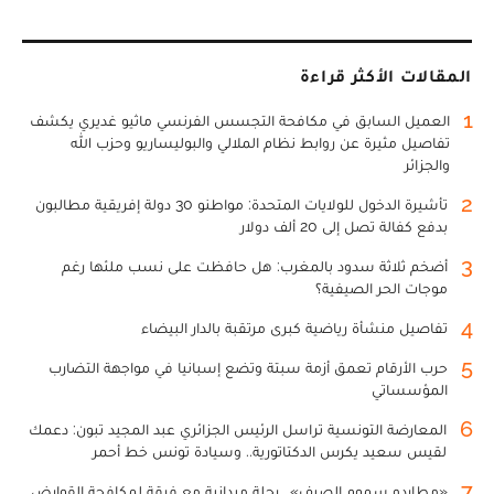
المقالات الأكثر قراءة
1
العميل السابق في مكافحة التجسس الفرنسي ماثيو غديري يكشف
تفاصيل مثيرة عن روابط نظام الملالي والبوليساريو وحزب الله
والجزائر
2
تأشيرة الدخول للولايات المتحدة: مواطنو 30 دولة إفريقية مطالبون
بدفع كفالة تصل إلى 20 ألف دولار
3
أضخم ثلاثة سدود بالمغرب: هل حافظت على نسب ملئها رغم
موجات الحر الصيفية؟
4
تفاصيل منشأة رياضية كبرى مرتقبة بالدار البيضاء
5
حرب الأرقام تعمق أزمة سبتة وتضع إسبانيا في مواجهة التضارب
المؤسساتي
6
المعارضة التونسية تراسل الرئيس الجزائري عبد المجيد تبون: دعمك
لقيس سعيد يكرس الدكتاتورية.. وسيادة تونس خط أحمر
7
«مطارِدو سموم الصيف».. رحلة ميدانية مع فرقة لمكافحة القوارض