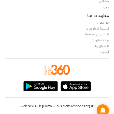
مشاهير
دولي
معلومات عنا
من نحن ؟
الأسئلة الأكثر طرحا
للإعلان على موقعنا
بيانات قانونية
للإتصال بنا
أرشيف
© Web News / le360.ma / Tous droits réservés 2023