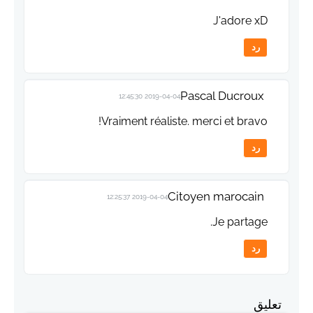
J'adore xD
رد
Pascal Ducroux
2019-04-04 12:45:30
Vraiment réaliste. merci et bravo!
رد
Citoyen marocain
2019-04-04 12:25:37
Je partage.
رد
تعليق