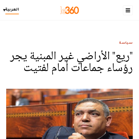
العربية
▾
سياسة
"ريع" الأراضي غير المبنية يجر
رؤساء جماعات أمام لفتيت