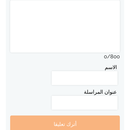
0
/
800
الاسم
عنوان المراسلة
أترك تعليقا