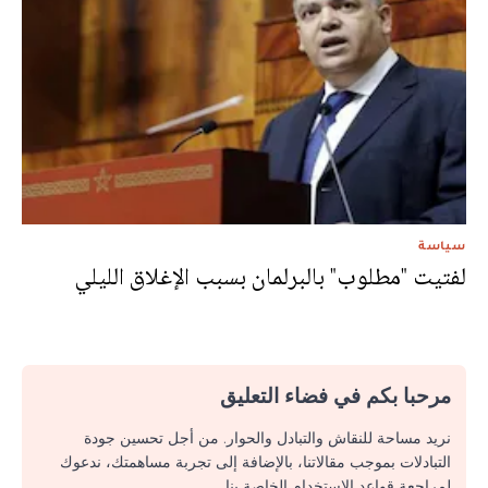
سياسة
لفتيت "مطلوب" بالبرلمان بسبب الإغلاق الليلي
مرحبا بكم في فضاء التعليق
نريد مساحة للنقاش والتبادل والحوار. من أجل تحسين جودة
التبادلات بموجب مقالاتنا، بالإضافة إلى تجربة مساهمتك، ندعوك
لمراجعة قواعد الاستخدام الخاصة بنا.