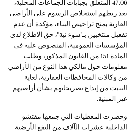
47.06 المتعلق بجبايات الجماعات المحلية،
بعد ربطهم استخلاص الرسوم على الأراضي
العارية بمنح تراخيص البناء، مؤكدة أن عدم
تفعيل منتخبين بـ"سوء نية"، حق الاطلاع لدى
المؤسسات العمومية، المنصوص عليه في
المادة 151 من القانون المذكور، وطلب
معلومات حول مالكي هذا النوع من الأراضي
من وكالات المحافظات العقارية، لغاية
التثبت من إيداع تصريحاتهم بشأن أراضيهم
غير المبنية.
وحصرت المعطيات التي جمعها مفتشو
الداخلية عشرات الآلاف من البقع الأرضية