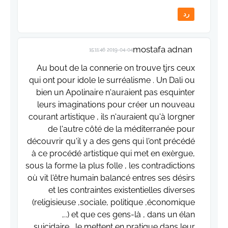
رد
mostafa adnan
2019-04-04 15:11:46
Au bout de la connerie on trouve tjrs ceux
qui ont pour idole le surréalisme . Un Dali ou
bien un Apolinaire n'auraient pas esquinter
leurs imaginations pour créer un nouveau
courant artistique , ils n'auraient qu'à lorgner
de l'autre côté de la méditerranée pour
découvrir qu'il y a des gens qui l'ont précédé
à ce procédé artistique qui met en exèrgue,
sous la forme la plus folle , les contradictions
où vit l'être humain balancé entres ses désirs
et les contraintes existentielles diverses
(religisieuse ,sociale, politique ,économique
,..) et que ces gens-là , dans un élan
suicidaire , le mettent en pratique dans leur