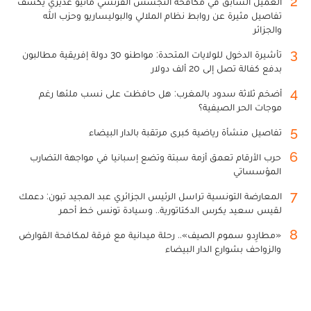
2
العميل السابق في مكافحة التجسس الفرنسي ماثيو غديري يكشف
تفاصيل مثيرة عن روابط نظام الملالي والبوليساريو وحزب الله
والجزائر
3
تأشيرة الدخول للولايات المتحدة: مواطنو 30 دولة إفريقية مطالبون
بدفع كفالة تصل إلى 20 ألف دولار
4
أضخم ثلاثة سدود بالمغرب: هل حافظت على نسب ملئها رغم
موجات الحر الصيفية؟
5
تفاصيل منشأة رياضية كبرى مرتقبة بالدار البيضاء
6
حرب الأرقام تعمق أزمة سبتة وتضع إسبانيا في مواجهة التضارب
المؤسساتي
7
المعارضة التونسية تراسل الرئيس الجزائري عبد المجيد تبون: دعمك
لقيس سعيد يكرس الدكتاتورية.. وسيادة تونس خط أحمر
8
«مطارِدو سموم الصيف».. رحلة ميدانية مع فرقة لمكافحة القوارض
والزواحف بشوارع الدار البيضاء