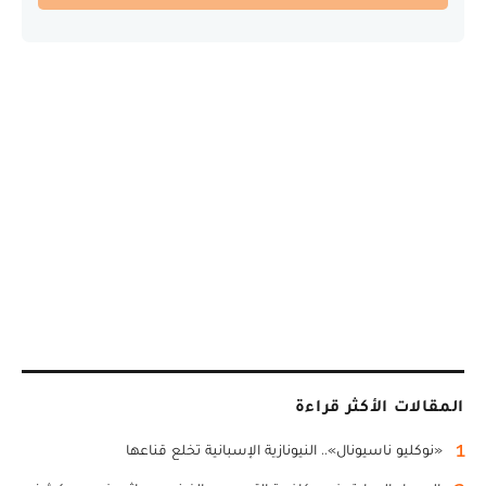
المقالات الأكثر قراءة
1
«نوكليو ناسيونال».. النيونازية الإسبانية تخلع قناعها