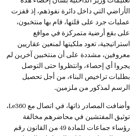
تعليمات وزير الداخلية بشأن إحصاء هذه
الأراضي التي داخل دائرة نفوذهم، إذ قفزت
عمليات جرد على قلتها، قام بها منتخبون،
على بقع أرضية متمركزة في مواقع
استراتيجية، تعود ملكيتها لمنعين عقاريين
معروفين، مشددة على أن منتخبين آخرين لم
يجروا أي إحصاء، وانتظروا حتى التوصل
بطلبات تراخيص البناء، من أجل تحصيل
الرسم لمذكور من ملزمين.
وأضافت المصادر ذاتها، في اتصال مع Le360،
توثيق المفتشين في محاضرهم مخالفة
رؤساء جماعات للمادة 49 من القانون رقم