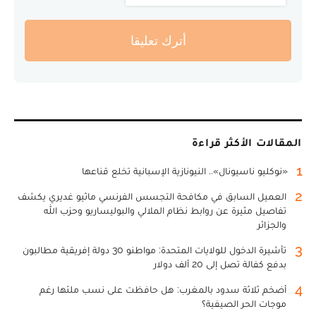
أترك تعليقا
المقالات الأكثر قراءة
1
«نوكليو ناسيونال».. النيونازية الإسبانية تخلع قناعها
2
العميل السابق في مكافحة التجسس الفرنسي ماثيو غديري يكشف
تفاصيل مثيرة عن روابط نظام الملالي والبوليساريو وحزب الله
والجزائر
3
تأشيرة الدخول للولايات المتحدة: مواطنو 30 دولة إفريقية مطالبون
بدفع كفالة تصل إلى 20 ألف دولار
4
أضخم ثلاثة سدود بالمغرب: هل حافظت على نسب ملئها رغم
موجات الحر الصيفية؟