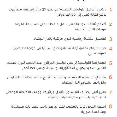
1
تأشيرة الدخول للولايات المتحدة: مواطنو 30 دولة إفريقية مطالبون
بدفع كفالة تصل إلى 20 ألف دولار
2
أضخم ثلاثة سدود بالمغرب: هل حافظت على نسب ملئها رغم
موجات الحر الصيفية؟
3
تفاصيل منشأة رياضية كبرى مرتقبة بالدار البيضاء
4
حرب الأرقام تعمق أزمة سبتة وتضع إسبانيا في مواجهة التضارب
المؤسساتي
5
المعارضة التونسية تراسل الرئيس الجزائري عبد المجيد تبون: دعمك
لقيس سعيد يكرس الدكتاتورية.. وسيادة تونس خط أحمر
6
«مطارِدو سموم الصيف».. رحلة ميدانية مع فرقة لمكافحة القوارض
والزواحف بشوارع الدار البيضاء
7
تقرير أمني يكشف المستور: «أيادي جزائرية» وجهت الاقتحام الجماعي
لسبتة ومليلية عبر «غرفة قيادة رقمية»
8
أسعار المحروقات بالمغرب تقفز بدرهم واحد.. مضاربات مستمرة
ومنافسة صورية