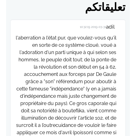
تعليقاتكم
adil
2019-03-31 10:32:19
l'aberration a l'état pur, que voulez-vous qu'il
en sorte de ce système cloué, voué a
l'adoration d'un parti unique à qui selon ses
hommes, le peuple doit tout; de la ponte de
la révolution et son début en 54 à 62,
accouchement aux forceps par De Gaule
grâce a "son" référendum pour aboutir à
cette fameuse "indépendance" (y en a jamais
d'indépendance mais juste changement de
propriétaire du pays). Ce gros caporale qui
doit sa notoriété à bouteflika, vient comme
illumination de découvrir l'article 102, et de
surcroit il a l’outrecuidance de vouloir le faire
appliquer ce mois d'avril (poisson) comme si