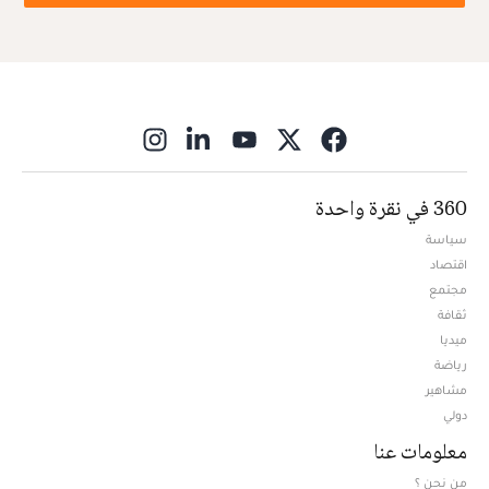
ns in new window
360 في نقرة واحدة
سياسة
اقتصاد
مجتمع
ثقافة
ميديا
Opens in new window
رياضة
مشاهير
دولي
معلومات عنا
من نحن ؟