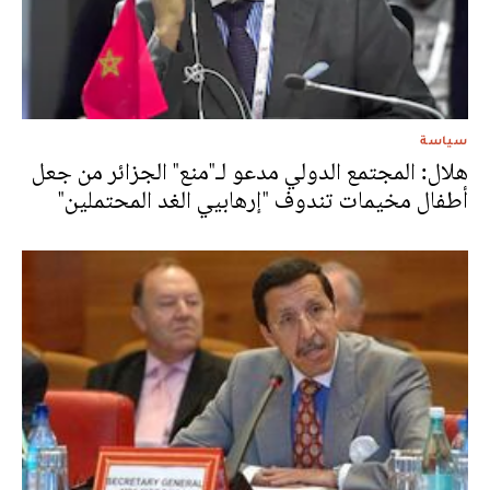
سياسة
هلال: المجتمع الدولي مدعو لـ"منع" الجزائر من جعل
أطفال مخيمات تندوف "إرهابيي الغد المحتملين"