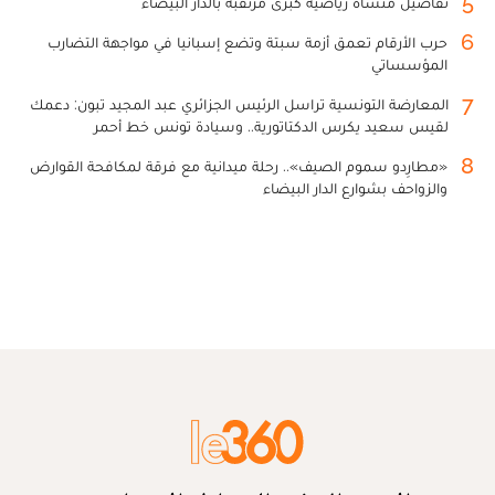
5
تفاصيل منشأة رياضية كبرى مرتقبة بالدار البيضاء
6
حرب الأرقام تعمق أزمة سبتة وتضع إسبانيا في مواجهة التضارب
المؤسساتي
7
المعارضة التونسية تراسل الرئيس الجزائري عبد المجيد تبون: دعمك
لقيس سعيد يكرس الدكتاتورية.. وسيادة تونس خط أحمر
8
«مطارِدو سموم الصيف».. رحلة ميدانية مع فرقة لمكافحة القوارض
والزواحف بشوارع الدار البيضاء