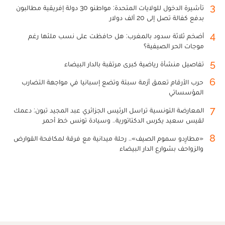
3
تأشيرة الدخول للولايات المتحدة: مواطنو 30 دولة إفريقية مطالبون
بدفع كفالة تصل إلى 20 ألف دولار
4
أضخم ثلاثة سدود بالمغرب: هل حافظت على نسب ملئها رغم
موجات الحر الصيفية؟
5
تفاصيل منشأة رياضية كبرى مرتقبة بالدار البيضاء
6
حرب الأرقام تعمق أزمة سبتة وتضع إسبانيا في مواجهة التضارب
المؤسساتي
7
المعارضة التونسية تراسل الرئيس الجزائري عبد المجيد تبون: دعمك
لقيس سعيد يكرس الدكتاتورية.. وسيادة تونس خط أحمر
8
«مطارِدو سموم الصيف».. رحلة ميدانية مع فرقة لمكافحة القوارض
والزواحف بشوارع الدار البيضاء