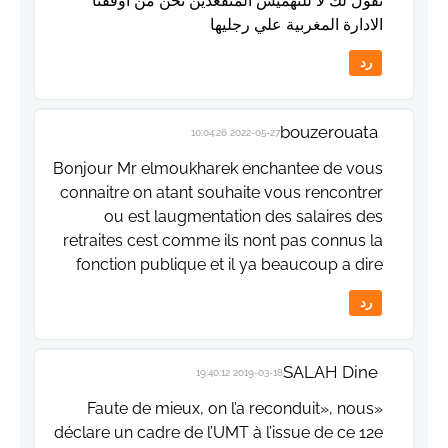
نقول لك لا للتهميش المتقعدين نحن من اوقفنا
الادارة المغربية علي رجليها
رد
bouzerouata
2022-05-27 10:04:26
Bonjour Mr elmoukharek enchantee de vous
connaitre on atant souhaite vous rencontrer
ou est laugmentation des salaires des
retraites cest comme ils nont pas connus la
fonction publique et il ya beaucoup a dire
رد
SALAH Dine
2019-03-18 19:40:12
«Faute de mieux, on l’a reconduit», nous
déclare un cadre de l’UMT à l’issue de ce 12e