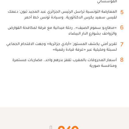
المؤسساتي
5
المعارضة التونسية تراسل الرئيس الجزائري عبد المجيد تبون: دعمك
لقيس سعيد يكرس الدكتاتورية.. وسيادة تونس خط أحمر
6
«مطارِدو سموم الصيف».. رحلة ميدانية مع فرقة لمكافحة القوارض
والزواحف بشوارع الدار البيضاء
7
تقرير أمني يكشف المستور: «أيادي جزائرية» وجهت الاقتحام الجماعي
لسبتة ومليلية عبر «غرفة قيادة رقمية»
8
أسعار المحروقات بالمغرب تقفز بدرهم واحد.. مضاربات مستمرة
ومنافسة صورية