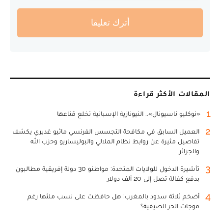
أترك تعليقا
المقالات الأكثر قراءة
1
«نوكليو ناسيونال».. النيونازية الإسبانية تخلع قناعها
2
العميل السابق في مكافحة التجسس الفرنسي ماثيو غديري يكشف
تفاصيل مثيرة عن روابط نظام الملالي والبوليساريو وحزب الله
والجزائر
3
تأشيرة الدخول للولايات المتحدة: مواطنو 30 دولة إفريقية مطالبون
بدفع كفالة تصل إلى 20 ألف دولار
4
أضخم ثلاثة سدود بالمغرب: هل حافظت على نسب ملئها رغم
موجات الحر الصيفية؟