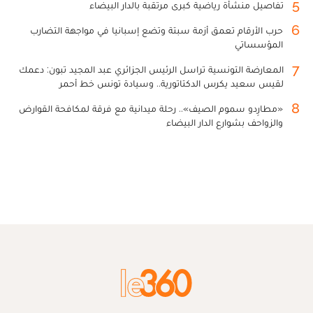
5
تفاصيل منشأة رياضية كبرى مرتقبة بالدار البيضاء
6
حرب الأرقام تعمق أزمة سبتة وتضع إسبانيا في مواجهة التضارب
المؤسساتي
7
المعارضة التونسية تراسل الرئيس الجزائري عبد المجيد تبون: دعمك
لقيس سعيد يكرس الدكتاتورية.. وسيادة تونس خط أحمر
8
«مطارِدو سموم الصيف».. رحلة ميدانية مع فرقة لمكافحة القوارض
والزواحف بشوارع الدار البيضاء