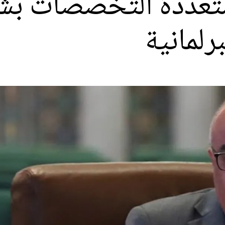
متعددة التخصصات بش
رلمانية