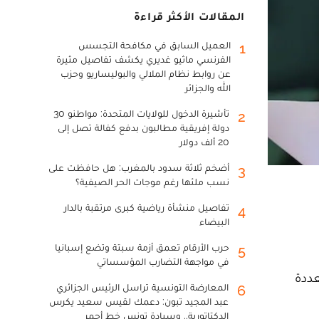
المقالات الأكثر قراءة
العميل السابق في مكافحة التجسس
1
الفرنسي ماثيو غديري يكشف تفاصيل مثيرة
عن روابط نظام الملالي والبوليساريو وحزب
الله والجزائر
تأشيرة الدخول للولايات المتحدة: مواطنو 30
2
دولة إفريقية مطالبون بدفع كفالة تصل إلى
20 ألف دولار
أضخم ثلاثة سدود بالمغرب: هل حافظت على
3
نسب ملئها رغم موجات الحر الصيفية؟
تفاصيل منشأة رياضية كبرى مرتقبة بالدار
4
البيضاء
حرب الأرقام تعمق أزمة سبتة وتضع إسبانيا
5
في مواجهة التضارب المؤسساتي
عددة
المعارضة التونسية تراسل الرئيس الجزائري
6
عبد المجيد تبون: دعمك لقيس سعيد يكرس
الدكتاتورية.. وسيادة تونس خط أحمر