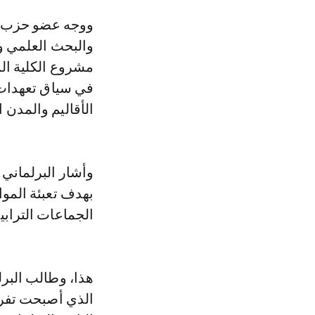
ووجه عضو حزب «الجرار» بمجلس النواب، سؤالا كتابيا، إلى وزير التعليم العالي
والبحث العلمي و
مشروع الكلية ال
في سياق تعهدات
الأقاليم والمدن ا
وأشار البرلماني
بهدف تعبئة الموار
الجماعات الترابية
هذا، وطالب البرل
الذي أصبحت تفرضه