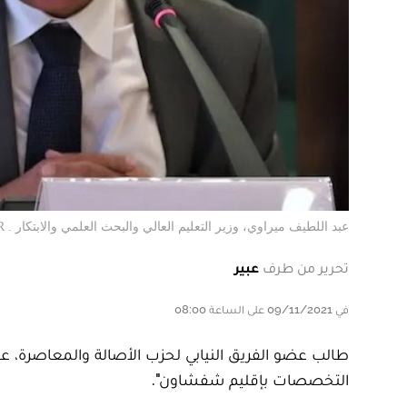
عبد اللطيف ميراوي، وزير التعليم العالي والبحث العلمي والابتكار . DR
تحرير من طرف
عبير
في 09/11/2021 على الساعة 08:00
طالب عضو الفريق النيابي لحزب الأصالة والمعاصرة، عب
التخصصات بإقليم شفشاون".