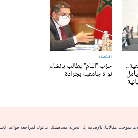
اقتصاد
عية..
حزب "البام" يطالب بإنشاء
يأمل
نواة جامعية بجرادة
ئية
لات بموجب مقالاتنا، بالإضافة إلى تجربة مساهمتك، ندعوك لمراجعة قواعد الاس