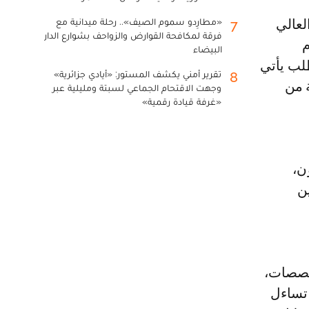
«مطارِدو سموم الصيف».. رحلة ميدانية مع
7
فرقة لمكافحة القوارض والزواحف بشوارع الدار
م
البيضاء
لب يأتي
تقرير أمني يكشف المستور: «أيادي جزائرية»
8
 من
وجهت الاقتحام الجماعي لسبتة ومليلية عبر
«غرفة قيادة رقمية»
ن،
ين
تخصصات،
 تساءل