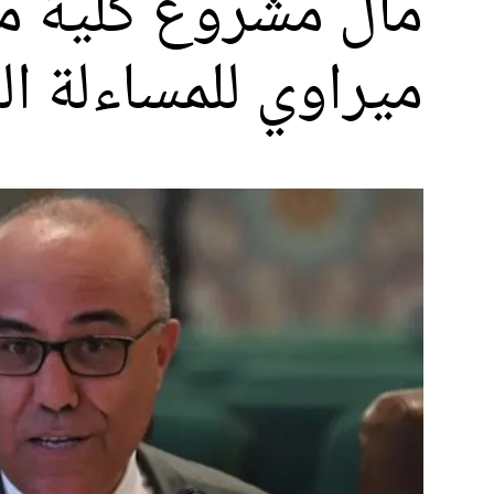
مآل مشروع كلية 
ميراوي للمساءلة الب