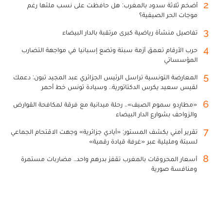
2
أضخم ثلاثة سدود بالمغرب: هل حافظت على نسب ملئها رغم
موجات الحر الصيفية؟
3
تفاصيل منشأة رياضية كبرى مرتقبة بالدار البيضاء
4
حرب الأرقام تعمق أزمة سبتة وتضع إسبانيا في مواجهة التضارب
المؤسساتي
5
المعارضة التونسية تراسل الرئيس الجزائري عبد المجيد تبون: دعمك
لقيس سعيد يكرس الدكتاتورية.. وسيادة تونس خط أحمر
6
«مطارِدو سموم الصيف».. رحلة ميدانية مع فرقة لمكافحة القوارض
والزواحف بشوارع الدار البيضاء
7
تقرير أمني يكشف المستور: «أيادي جزائرية» وجهت الاقتحام الجماعي
لسبتة ومليلية عبر «غرفة قيادة رقمية»
8
أسعار المحروقات بالمغرب تقفز بدرهم واحد.. مضاربات مستمرة
ومنافسة صورية