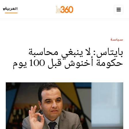
العربية
▾
سياسة
بايتاس: لا ينبغي محاسبة
حكومة أخنوش قبل 100 يوم