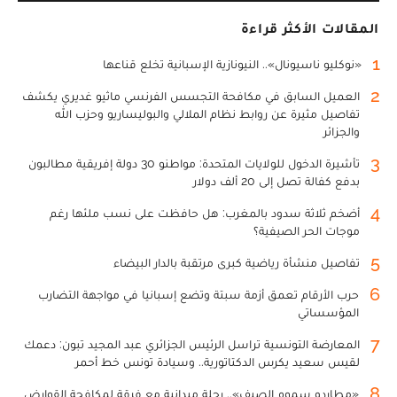
المقالات الأكثر قراءة
1
«نوكليو ناسيونال».. النيونازية الإسبانية تخلع قناعها
2
العميل السابق في مكافحة التجسس الفرنسي ماثيو غديري يكشف
تفاصيل مثيرة عن روابط نظام الملالي والبوليساريو وحزب الله
والجزائر
3
تأشيرة الدخول للولايات المتحدة: مواطنو 30 دولة إفريقية مطالبون
بدفع كفالة تصل إلى 20 ألف دولار
4
أضخم ثلاثة سدود بالمغرب: هل حافظت على نسب ملئها رغم
موجات الحر الصيفية؟
5
تفاصيل منشأة رياضية كبرى مرتقبة بالدار البيضاء
6
حرب الأرقام تعمق أزمة سبتة وتضع إسبانيا في مواجهة التضارب
المؤسساتي
7
المعارضة التونسية تراسل الرئيس الجزائري عبد المجيد تبون: دعمك
لقيس سعيد يكرس الدكتاتورية.. وسيادة تونس خط أحمر
8
«مطارِدو سموم الصيف».. رحلة ميدانية مع فرقة لمكافحة القوارض