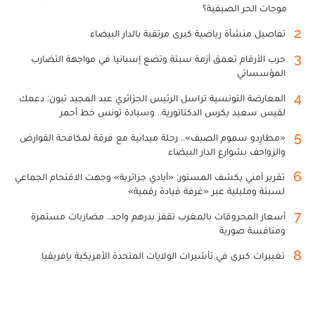
موجات الحر الصيفية؟
2
تفاصيل منشأة رياضية كبرى مرتقبة بالدار البيضاء
3
حرب الأرقام تعمق أزمة سبتة وتضع إسبانيا في مواجهة التضارب
المؤسساتي
4
المعارضة التونسية تراسل الرئيس الجزائري عبد المجيد تبون: دعمك
لقيس سعيد يكرس الدكتاتورية.. وسيادة تونس خط أحمر
5
«مطارِدو سموم الصيف».. رحلة ميدانية مع فرقة لمكافحة القوارض
والزواحف بشوارع الدار البيضاء
6
تقرير أمني يكشف المستور: «أيادي جزائرية» وجهت الاقتحام الجماعي
لسبتة ومليلية عبر «غرفة قيادة رقمية»
7
أسعار المحروقات بالمغرب تقفز بدرهم واحد.. مضاربات مستمرة
ومنافسة صورية
8
تغييرات كبرى في تأشيرات الولايات المتحدة الأمريكية بإفريقيا