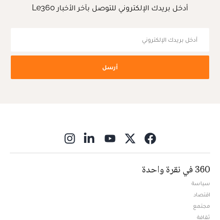
أدخل بريدك الإلكتروني للتوصل بآخر الأخبار Le360
أرسل
ns in new window
360 في نقرة واحدة
سياسة
اقتصاد
مجتمع
ثقافة