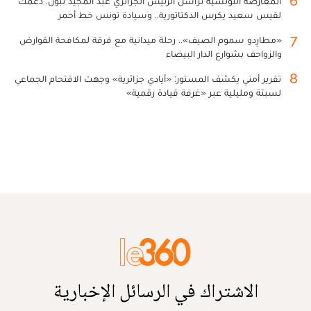
6
المعارضة التونسية تراسل الرئيس الجزائري عبد المجيد تبون: دعمك
لقيس سعيد يكرس الدكتاتورية.. وسيادة تونس خط أحمر
7
«مطارِدو سموم الصيف».. رحلة ميدانية مع فرقة لمكافحة القوارض
والزواحف بشوارع الدار البيضاء
8
تقرير أمني يكشف المستور: «أيادي جزائرية» وجهت الاقتحام الجماعي
لسبتة ومليلية عبر «غرفة قيادة رقمية»
الاشتراك في الرسائل الإخبارية