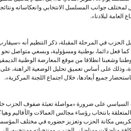
مختلف جوانب المسلسل الانتخابي وانعكاساته ونتائج
 العامة لبلادنا».
لحزب في المرحلة المقبلة، ذكر التنظيم أنه «سيقارب
، كما فعل دائما، بوطنية ومسؤولية، وبسعي متواصل نحو
وطننا وشعبنا انطلاقا من موقع المعارضة الوطنية الديمقر
ءة، وذلك على أساس تعميق تحليل الوضعية الراهنة، على
استحضار جميع أبعادها، خلال اجتماع اللجنة المركزية».
ب السياسي على ضرورة «مواصلة تعبئة صفوف الحزب خل
لمتعلقة بانتخاب رؤساء مجالس العمالات والأقاليم وهيا
تكريس مكانة الحزب وتعزيز حضوره في مختلف المؤس
 كافة مناضلات ومناضلي الحزب، ومنتخباته ومنتخبيه، إلى