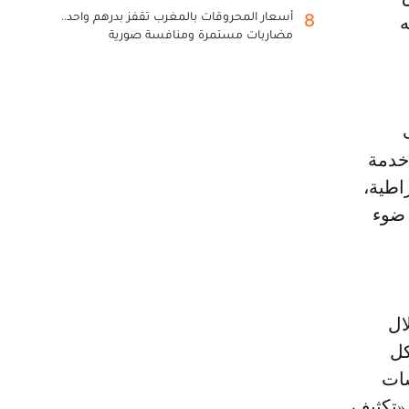
أسعار المحروقات بالمغرب تقفز بدرهم واحد..
8
ه
مضاربات مستمرة ومنافسة صورية
 خدمة
اطية،
 ضوء
ال
كل
سات
 «تكثيف