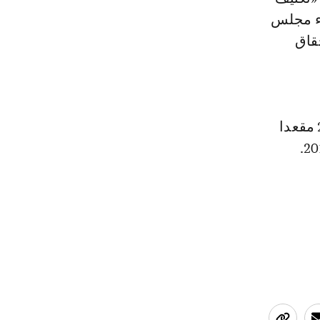
اء مجلس
قاق
وحصل حزب التقدم والاشتراكية في استحقاقات الثامن من شتنبر على 22 مقعدا