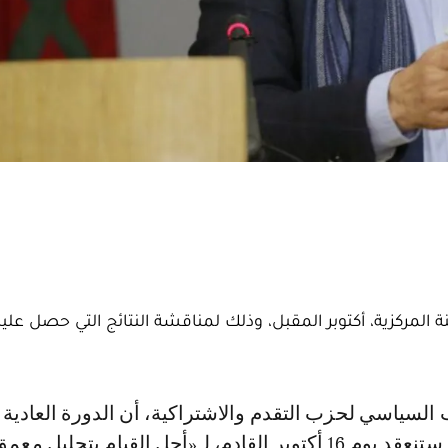
نة المركزية، أكتوبر المقبل، وذلك لمناقشة النتائج التي حصل علي
المركزية للحزب ستنعقد يوم 16 أكتوبر القادم، لـ«أجل القيام بتحليل معم