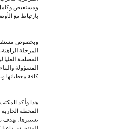
ومستفيض وكامل ل
بارتباط مع الأوضاع
وبخصوص مستقبل ا
المرحلة الراهنة
المصلحة العليا ل
المسؤولة والبنا
كافة معطياتها وب
هذا وأكد المكت
المحطة الجارية ا
تسييرها، بهدف 
المنتخبة»، داعيا