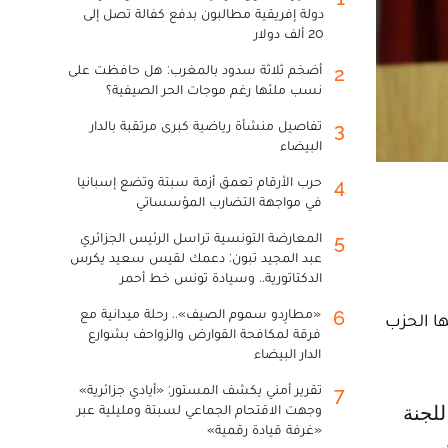
دولة إفريقية مطالبون بدفع كفالة تصل إلى
20 ألف دولار
أضخم ثلاثة سدود بالمغرب: هل حافظت على
2
نسب ملئها رغم موجات الحر الصيفية؟
تفاصيل منشأة رياضية كبرى مرتقبة بالدار
3
البيضاء
حرب الأرقام تعمق أزمة سبتة وتضع إسبانيا
4
في مواجهة التضارب المؤسساتي
المعارضة التونسية تراسل الرئيس الجزائري
5
عبد المجيد تبون: دعمك لقيس سعيد يكرس
الدكتاتورية.. وسيادة تونس خط أحمر
«مطارِدو سموم الصيف».. رحلة ميدانية مع
6
ها الحزب
فرقة لمكافحة القوارض والزواحف بشوارع
الدار البيضاء
تقرير أمني يكشف المستور: «أيادي جزائرية»
7
وجهت الاقتحام الجماعي لسبتة ومليلية عبر
«غرفة قيادة رقمية»
ق