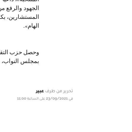
الجهود والرفع م
المستشارين، بكام
الهام».
بمجلس النواب، رافعا بذلك تم
تحرير من طرف
عبير
في 23/09/2021 على الساعة 11:00