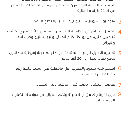
المغربية.. الطلبة الموظفون يرفضون ورؤساء الجامعات يدافعون
عن استقلاليتهم المالية
3
«نوكليو ناسيونال».. النيونازية الإسبانية تخلع قناعها
4
العميل السابق في مكافحة التجسس الفرنسي ماثيو غديري يكشف
تفاصيل مثيرة عن روابط نظام الملالي والبوليساريو وحزب الله
والجزائر
5
تأشيرة الدخول للولايات المتحدة: مواطنو 30 دولة إفريقية مطالبون
بدفع كفالة تصل إلى 20 ألف دولار
6
أضخم ثلاثة سدود بالمغرب: هل حافظت على نسب ملئها رغم
موجات الحر الصيفية؟
7
تفاصيل منشأة رياضية كبرى مرتقبة بالدار البيضاء
8
حرب الأرقام تعمق أزمة سبتة وتضع إسبانيا في مواجهة التضارب
المؤسساتي