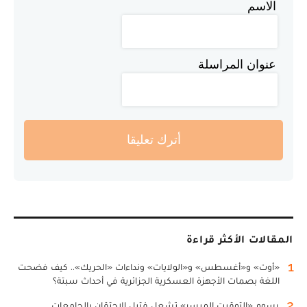
الاسم
عنوان المراسلة
أترك تعليقا
المقالات الأكثر قراءة
1
«أوت» و«أغسطس» و«الولايات» ونداءات «الحريك».. كيف فضحت
اللغة بصمات الأجهزة العسكرية الجزائرية في أحداث سبتة؟
2
رسوم «التوقيت الميسر» تشعل فتيل الاحتقان بالجامعات