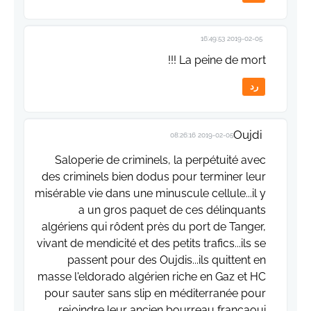
2019-02-05 16:49:53
La peine de mort !!!
رد
Oujdi
2019-02-05 08:26:16
Saloperie de criminels, la perpétuité avec
des criminels bien dodus pour terminer leur
misérable vie dans une minuscule cellule...il y
a un gros paquet de ces délinquants
algériens qui rôdent près du port de Tanger,
vivant de mendicité et des petits trafics...ils se
passent pour des Oujdis...ils quittent en
masse l'eldorado algérien riche en Gaz et HC
pour sauter sans slip en méditerranée pour
rejoindre leur ancien bourreau françaoui