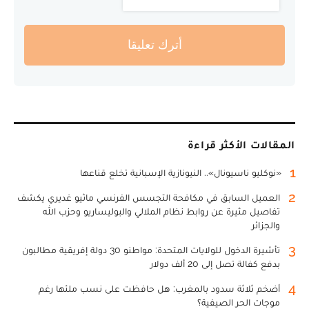
أترك تعليقا
المقالات الأكثر قراءة
1
«نوكليو ناسيونال».. النيونازية الإسبانية تخلع قناعها
2
العميل السابق في مكافحة التجسس الفرنسي ماثيو غديري يكشف
تفاصيل مثيرة عن روابط نظام الملالي والبوليساريو وحزب الله
والجزائر
3
تأشيرة الدخول للولايات المتحدة: مواطنو 30 دولة إفريقية مطالبون
بدفع كفالة تصل إلى 20 ألف دولار
4
أضخم ثلاثة سدود بالمغرب: هل حافظت على نسب ملئها رغم
موجات الحر الصيفية؟