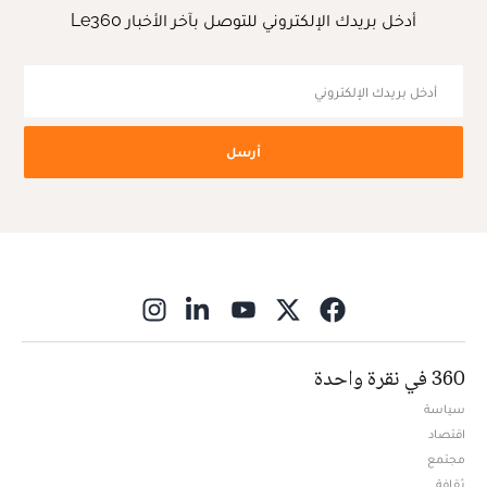
أدخل بريدك الإلكتروني للتوصل بآخر الأخبار Le360
أرسل
ns in new window
360 في نقرة واحدة
سياسة
اقتصاد
مجتمع
ثقافة