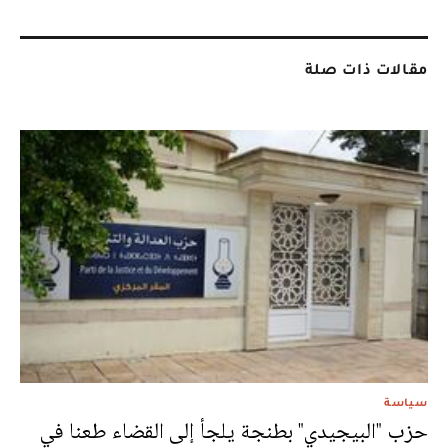
مقالات ذات صلة
سياسة
حزب "البيجيدي" بطنجة يلجأ إلى القضاء طعنا في