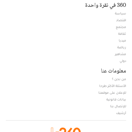
360 في نقرة واحدة
سياسة
اقتصاد
مجتمع
ثقافة
ميديا
Opens in new window
رياضة
مشاهير
دولي
معلومات عنا
من نحن ؟
الأسئلة الأكثر طرحا
للإعلان على موقعنا
بيانات قانونية
للإتصال بنا
أرشيف