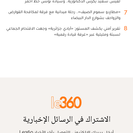
لقيس سعيد يكرس الدكتاتورية.. وسيادة تونس خط أحمر
7
«مطارِدو سموم الصيف».. رحلة ميدانية مع فرقة لمكافحة القوارض
والزواحف بشوارع الدار البيضاء
8
تقرير أمني يكشف المستور: «أيادي جزائرية» وجهت الاقتحام الجماعي
لسبتة ومليلية عبر «غرفة قيادة رقمية»
الاشتراك في الرسائل الإخبارية
أدخل بريدك الإلكتروني للتوصل بآخر الأخبار Le360