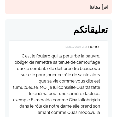
اقرأ ميثاقنا
تعليقاتكم
nono
2019-01-29 13:26:57
C'est le foulard qui la perturbe la pauvre.
obliger de remettre sa tenue de camouflage
quelle combat, elle doit prendre beaucoup
sur elle pour jouer ce rôle de sainte alors
que sa vie comme vous dite est
tumultueuse. MOI je lui conseille Ouarzazatte
le cinéma pour une carrière d’actrice.
exemple Esmeralda comme Gina lollobrigida
dans le rôle de notre dame elle prend son
amant comme Quasimodo.vu la