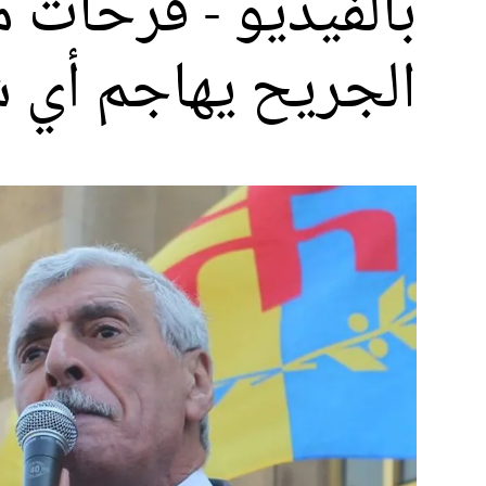
بالفيديو - فرحات م
الجريح يهاجم أي ش