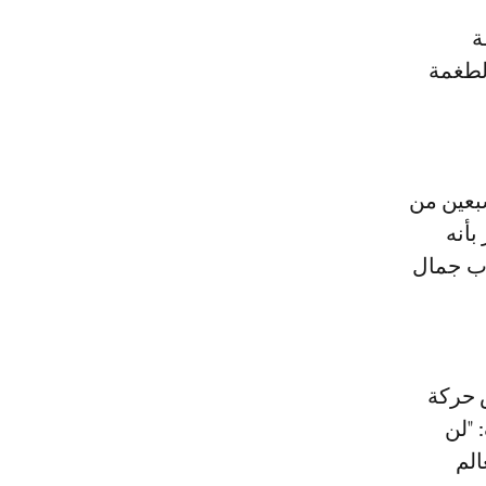
الطغمة
جرما في السبعين من
بأنه
اب جمال
س حركة
 "لن
الم