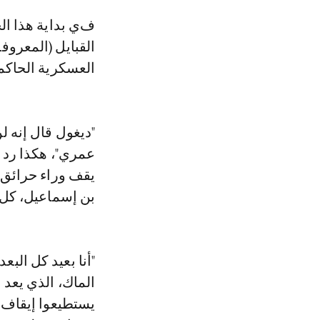
في بداية هذا الحوار مع Le360، قال رئيس حركة تقرير المصير في منطقة
القبايل (المعروف
العسكرية الحاكم
عمري"، هكذا رد ف
يقف وراء حرائق 
بن إسماعيل، كل 
"أنا بعيد كل الب
الماك، الذي يعد
يستطيعوا إيقاف ن