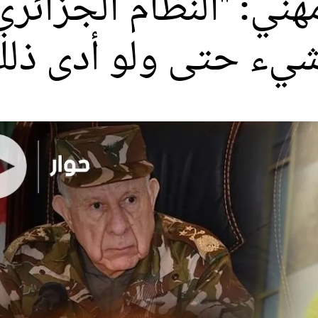
هني: "النظام الجزائر
يء حتى ولو أدى ذلك 