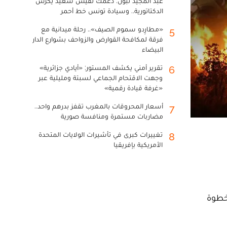
عبد المجيد تبون: دعمك لقيس سعيد يكرس
الدكتاتورية.. وسيادة تونس خط أحمر
«مطارِدو سموم الصيف».. رحلة ميدانية مع
5
فرقة لمكافحة القوارض والزواحف بشوارع الدار
البيضاء
تقرير أمني يكشف المستور: «أيادي جزائرية»
6
وجهت الاقتحام الجماعي لسبتة ومليلية عبر
«غرفة قيادة رقمية»
أسعار المحروقات بالمغرب تقفز بدرهم واحد..
7
مضاربات مستمرة ومنافسة صورية
تغييرات كبرى في تأشيرات الولايات المتحدة
8
الأمريكية بإفريقيا
خطوة