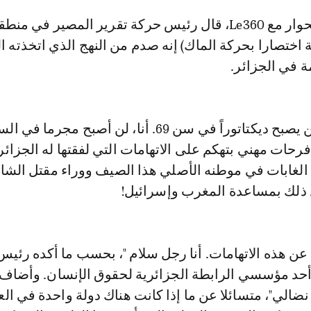
ة اختصارا بحركة الماك) إنه صدم من النهج الذي اتخذته 
ة في الجزائر.
"ديغول قال إنه لن يصبح ديكتاتوراً في سن 69. أنا، لن أصبح م
رحات مهني بتهكم على الاتهامات التي لفقتها له الجزائر 
الغابات في موطنه الأصلي هذا الصيف ووراء مقتل الش
ذلك بمساعدة المغرب وإسرائيل!
عد عن هذه الاتهامات. أنا رجل سلام "، بحسب ما أكده رئي
 أحد مؤسسي الرابطة الجزائرية لحقوق الإنسان. وأضاف:
ضالي"، متسائلا عن ما إذا كانت هناك دولة واحدة في الع