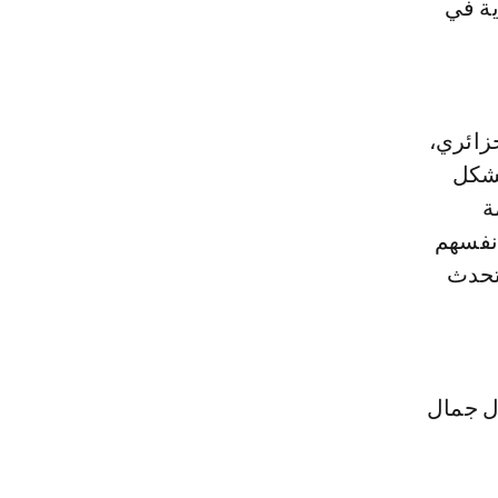
ية في
زائري،
بشكل
ة
أنفسهم
 ثم تحدث
ل جمال