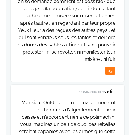
on se demande comment est possible? que
ces gens (la population) de Tindouf a tant
subi comme misère sur misère et année
après l'autre , en regardant par leur propre
Yeux ! leur aides reçues des autres pays , et
qui sont vendeus sous les tantes et derrière
les dunes des sables à Tindouf sans pouvoir
protester , ni se révolter, ni manifester leur
misère , ni fuir ,
رد
adil
2019-01-16 17:45:04
Monsieur Ould Boah imaginez un moment
que les hommes d'alger ferment le tiroir
caisse et n'accordent rien a ce polimachin,
vous imaginez un peu de quoi ces rebelles
seraient capables avec les armes que cette