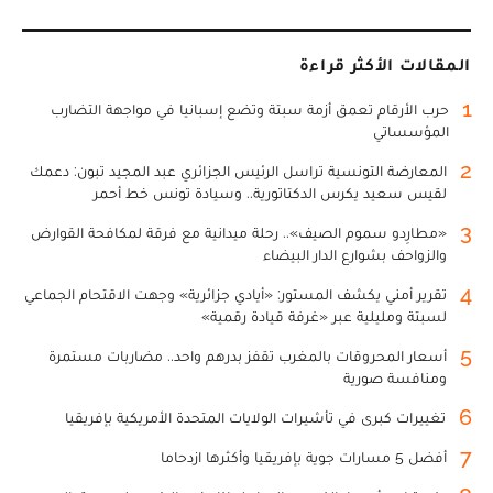
المقالات الأكثر قراءة
1
حرب الأرقام تعمق أزمة سبتة وتضع إسبانيا في مواجهة التضارب
المؤسساتي
2
المعارضة التونسية تراسل الرئيس الجزائري عبد المجيد تبون: دعمك
لقيس سعيد يكرس الدكتاتورية.. وسيادة تونس خط أحمر
3
«مطارِدو سموم الصيف».. رحلة ميدانية مع فرقة لمكافحة القوارض
والزواحف بشوارع الدار البيضاء
4
تقرير أمني يكشف المستور: «أيادي جزائرية» وجهت الاقتحام الجماعي
لسبتة ومليلية عبر «غرفة قيادة رقمية»
5
أسعار المحروقات بالمغرب تقفز بدرهم واحد.. مضاربات مستمرة
ومنافسة صورية
6
تغييرات كبرى في تأشيرات الولايات المتحدة الأمريكية بإفريقيا
7
أفضل 5 مسارات جوية بإفريقيا وأكثرها ازدحاما