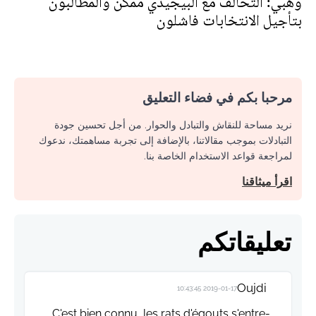
وهبي: التحالف مع البيجيدي ممكن والمطالبون
بتأجيل الانتخابات فاشلون
مرحبا بكم في فضاء التعليق
نريد مساحة للنقاش والتبادل والحوار. من أجل تحسين جودة
التبادلات بموجب مقالاتنا، بالإضافة إلى تجربة مساهمتك، ندعوك
لمراجعة قواعد الاستخدام الخاصة بنا.
اقرأ ميثاقنا
تعليقاتكم
Oujdi
2019-01-17 10:43:45
C'est bien connu, les rats d'égouts s'entre-