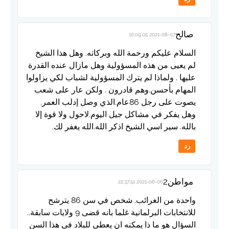
صالح
2021-08-07 10:09:05
السلام عليكم ورحمة الله وبركاته. وهل هذا الشيخ
لم يعيى من هذه المسؤولية وهل مازال عنده القدرة
عليها . ولماذا لم يترك المسؤولية لشباب لكي يزاولوا
المهام بأحسن.وهم قادرون . ولكن عار على شعب
يصوت على رجل 86عام.الذي وصل إدلب العمر.
وهل يفكر في مشاكل جيل اليوم.لاحول ولا قوة إلا
بالله. سير اسي الشيخ اذكر الله.الله يغفر لك.
رد
مواطن2
2021-08-06 22:37:51
واحدة من الغرائب. شخص في سن 86 يترشح
للانتخابات البرلمانية غلما بانه قضى 9 ولايات سابقة..
السؤال هو ما ذا يمكنه ان يعطي للبلاد في هذا السن