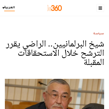
العربية
▾
سياسة
شيخ البرلمانيين.. الراضي يقرر
الترشح خلال الاستحقاقات
المقبلة