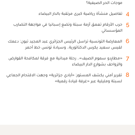
موجات الحر الصيفية؟
4
تفاصيل منشأة رياضية كبرى مرتقبة بالدار البيضاء
5
حرب الأرقام تعمق أزمة سبتة وتضع إسبانيا في مواجهة التضارب
المؤسساتي
6
المعارضة التونسية تراسل الرئيس الجزائري عبد المجيد تبون: دعمك
لقيس سعيد يكرس الدكتاتورية.. وسيادة تونس خط أحمر
7
«مطارِدو سموم الصيف».. رحلة ميدانية مع فرقة لمكافحة القوارض
والزواحف بشوارع الدار البيضاء
8
تقرير أمني يكشف المستور: «أيادي جزائرية» وجهت الاقتحام الجماعي
لسبتة ومليلية عبر «غرفة قيادة رقمية»