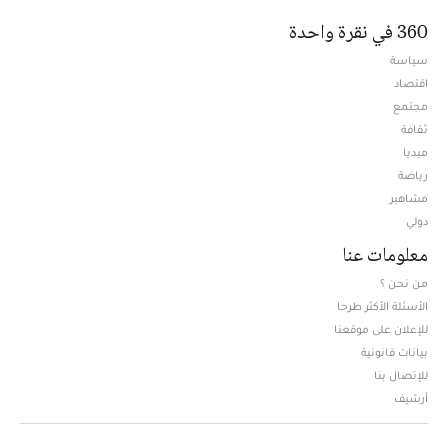
360 في نقرة واحدة
سياسة
اقتصاد
مجتمع
ثقافة
ميديا
Opens in new window
رياضة
مشاهير
دولي
معلومات عنا
من نحن ؟
الأسئلة الأكثر طرحا
للإعلان على موقعنا
بيانات قانونية
للإتصال بنا
أرشيف