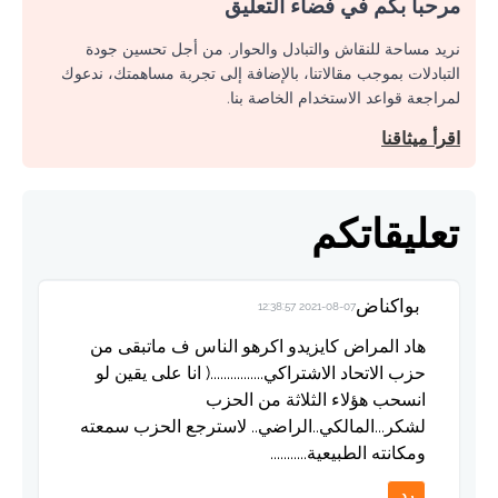
مرحبا بكم في فضاء التعليق
نريد مساحة للنقاش والتبادل والحوار. من أجل تحسين جودة
التبادلات بموجب مقالاتنا، بالإضافة إلى تجربة مساهمتك، ندعوك
لمراجعة قواعد الاستخدام الخاصة بنا.
اقرأ ميثاقنا
تعليقاتكم
بواكناض
2021-08-07 12:38:57
هاد المراض كايزيدو اكرهو الناس ف ماتبقى من
حزب الاتحاد الاشتراكي................( انا على يقين لو
انسحب هؤلاء الثلاثة من الحزب
لشكر...المالكي..الراضي.. لاسترجع الحزب سمعته
ومكانته الطبيعية...........
رد