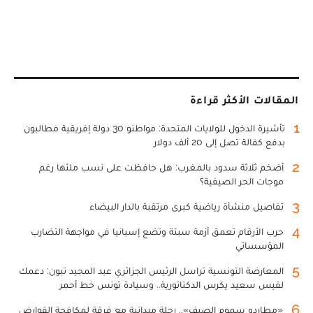
المقالات الأكثر قراءة
1
تأشيرة الدخول للولايات المتحدة: مواطنو 30 دولة إفريقية مطالبون
بدفع كفالة تصل إلى 20 ألف دولار
2
أضخم ثلاثة سدود بالمغرب: هل حافظت على نسب ملئها رغم
موجات الحر الصيفية؟
3
تفاصيل منشأة رياضية كبرى مرتقبة بالدار البيضاء
4
حرب الأرقام تعمق أزمة سبتة وتضع إسبانيا في مواجهة التضارب
المؤسساتي
5
المعارضة التونسية تراسل الرئيس الجزائري عبد المجيد تبون: دعمك
لقيس سعيد يكرس الدكتاتورية.. وسيادة تونس خط أحمر
6
«مطارِدو سموم الصيف».. رحلة ميدانية مع فرقة لمكافحة القوارض