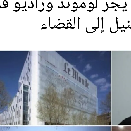
جر لوموند وراديو فر
يل إلى القضاء