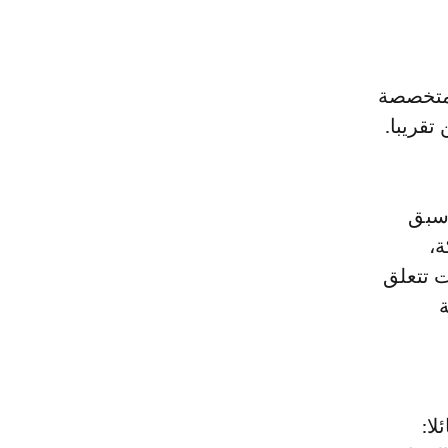
م الغرفة المتخصصة
تقريبا.
 سبق
ة،
جراءات تتعلق
ة
لا: