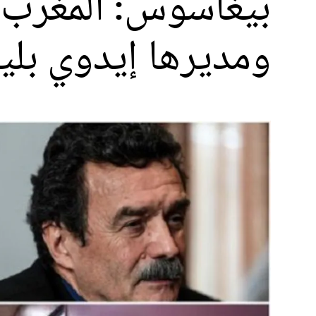
بيغاسوس: المغرب ي
ومديرها إيدوي بلين