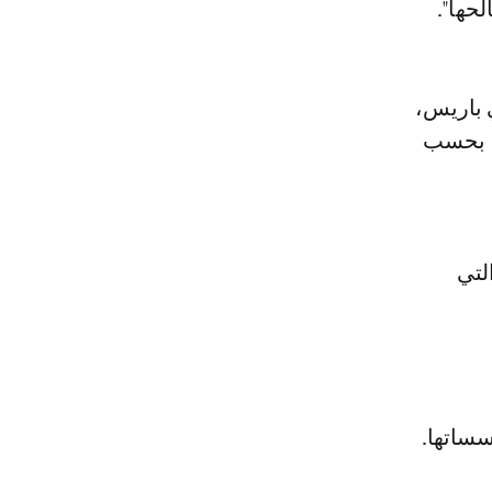
لحها".
ي باريس،
ل، بحسب
لتي
سساتها.