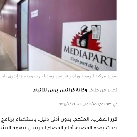
صورة مركبة للوموند وراديو فرانس وميديا بارت ومديرها إيدوي بلينيل. 
تحرير من طرف
وكالة فرانس برس للأنباء
في 28/07/2021 على الساعة 12:58
قرر المغرب، المتهم، بدون أدنى دليل، باستخدام برن
نددت بهذه القضية، أمام القضاء الفرنسي بتهمة التشهي