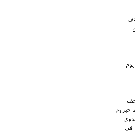
تف
يوم
حف
رها جيروم
يدوي
 في