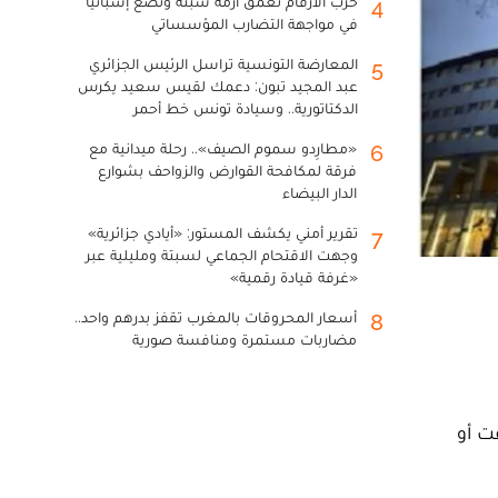
حرب الأرقام تعمق أزمة سبتة وتضع إسبانيا
4
في مواجهة التضارب المؤسساتي
المعارضة التونسية تراسل الرئيس الجزائري
5
عبد المجيد تبون: دعمك لقيس سعيد يكرس
الدكتاتورية.. وسيادة تونس خط أحمر
«مطارِدو سموم الصيف».. رحلة ميدانية مع
6
فرقة لمكافحة القوارض والزواحف بشوارع
الدار البيضاء
تقرير أمني يكشف المستور: «أيادي جزائرية»
7
وجهت الاقتحام الجماعي لسبتة ومليلية عبر
«غرفة قيادة رقمية»
أسعار المحروقات بالمغرب تقفز بدرهم واحد..
8
مضاربات مستمرة ومنافسة صورية
ت أو