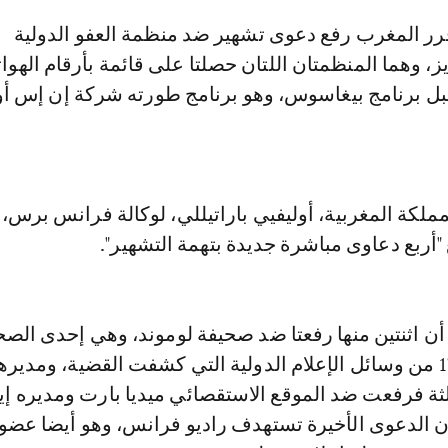
، وهما المنظمتان اللتان حصلتا على قائمة بأرقام الهوا
ل برنامج بيغاسوس، وهو برنامج طورته شركة إن إس أو
كة المغربية، أوليفيي باراتيللي، لوكالة فرانس برس، 
ع "أربع دعاوى مباشرة جديدة بتهمة التشهير".
ن اثنتين منها رفعتا ضد صحيفة لوموند، وهي إحدى الص
المشكلة لاتحاد 17 من وسائل الإعلام الدولية التي كشفت القضية، ومدي
ثالثة فرفعت ضد الموقع الاستقصائي ميديا بارت ومديره إ
أن الدعوى الأخيرة تستهدف راديو فرانس، وهو أيضا عضو