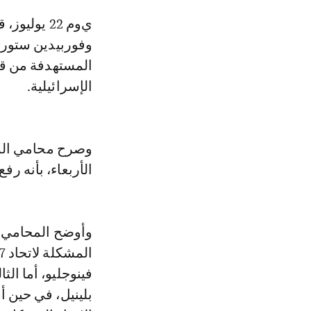
يوم 22 يوليوز، قرر المغرب رفع دعوى تشهير ضد منظمة العفو الدولية
وفوربيدين ستوريز
المستهدفة من قب
الإسرائيلية.
وصرح محامي الممل
الأربعاء، بأنه رف
وأوضح المحامي أ
فينوجليو، أما ال
بلينيل، في حين 