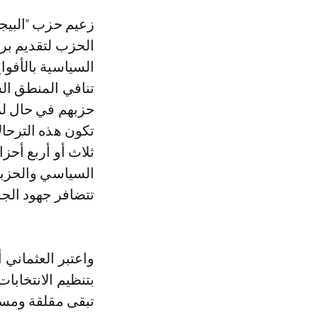
زعيم حزب "البيجيدي"، الذي كان يتحدث مساء الثلاثاء 26 يوليوز، خلال ندوة عقدها
الحزب لتقديم برا
السياسية بالأفوا
تنافي المنطق الس
حزبهم في حال لم
تكون هذه الترحال
ثلاث أو أربع أح
السياسي والحزبي
تتضافر جهود الجم
واعتبر العثماني 
بتنظيم الانتخاب
تبقى مقلقة ومسي