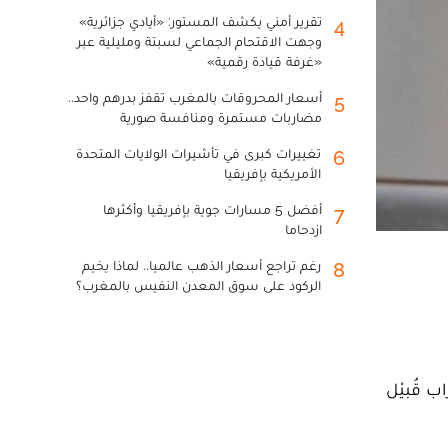
تقرير أمني يكشف المستور: «أيادي جزائرية»
4
وجهت الاقتحام الجماعي لسبتة ومليلية عبر
«غرفة قيادة رقمية»
أسعار المحروقات بالمغرب تقفز بدرهم واحد..
5
مضاربات مستمرة ومنافسة صورية
تغييرات كبرى في تأشيرات الولايات المتحدة
6
الأمريكية بإفريقيا
أفضل 5 مسارات جوية بإفريقيا وأكثرها
7
ازدحاما
رغم تراجع أسعار الذهب عالميا.. لماذا يخيم
8
الركود على سوق المعدن النفيس بالمغرب؟
ب قُبيْل