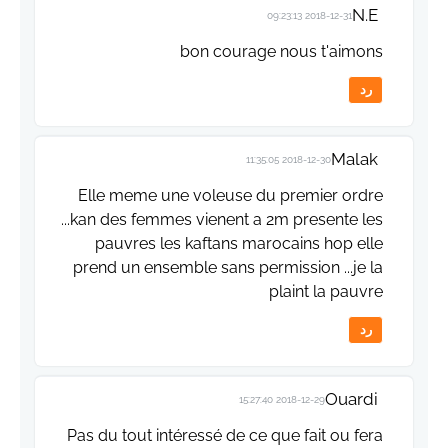
N.E
2018-12-31 09:23:13
bon courage nous t'aimons
رد
Malak
2018-12-30 11:35:05
Elle meme une voleuse du premier ordre
...kan des femmes vienent a 2m presente les
pauvres les kaftans marocains hop elle
prend un ensemble sans permission ...je la
plaint la pauvre
رد
Ouardi
2018-12-29 15:27:40
Pas du tout intéressé de ce que fait ou fera