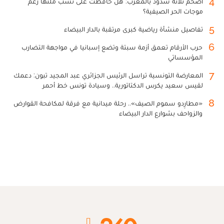
4
أضخم ثلاثة سدود بالمغرب: هل حافظت على نسب ملئها رغم
موجات الحر الصيفية؟
5
تفاصيل منشأة رياضية كبرى مرتقبة بالدار البيضاء
6
حرب الأرقام تعمق أزمة سبتة وتضع إسبانيا في مواجهة التضارب
المؤسساتي
7
المعارضة التونسية تراسل الرئيس الجزائري عبد المجيد تبون: دعمك
لقيس سعيد يكرس الدكتاتورية.. وسيادة تونس خط أحمر
8
«مطارِدو سموم الصيف».. رحلة ميدانية مع فرقة لمكافحة القوارض
والزواحف بشوارع الدار البيضاء