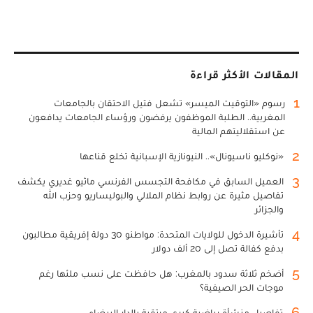
المقالات الأكثر قراءة
1
رسوم «التوقيت الميسر» تشعل فتيل الاحتقان بالجامعات
المغربية.. الطلبة الموظفون يرفضون ورؤساء الجامعات يدافعون
عن استقلاليتهم المالية
2
«نوكليو ناسيونال».. النيونازية الإسبانية تخلع قناعها
3
العميل السابق في مكافحة التجسس الفرنسي ماثيو غديري يكشف
تفاصيل مثيرة عن روابط نظام الملالي والبوليساريو وحزب الله
والجزائر
4
تأشيرة الدخول للولايات المتحدة: مواطنو 30 دولة إفريقية مطالبون
بدفع كفالة تصل إلى 20 ألف دولار
5
أضخم ثلاثة سدود بالمغرب: هل حافظت على نسب ملئها رغم
موجات الحر الصيفية؟
6
تفاصيل منشأة رياضية كبرى مرتقبة بالدار البيضاء