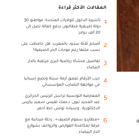
المقالات الأكثر قراءة
تأشيرة الدخول للولايات المتحدة: مواطنو 30
1
دولة إفريقية مطالبون بدفع كفالة تصل إلى
20 ألف دولار
أضخم ثلاثة سدود بالمغرب: هل حافظت على
2
نسب ملئها رغم موجات الحر الصيفية؟
تفاصيل منشأة رياضية كبرى مرتقبة بالدار
3
البيضاء
حرب الأرقام تعمق أزمة سبتة وتضع إسبانيا
4
في مواجهة التضارب المؤسساتي
المعارضة التونسية تراسل الرئيس الجزائري
5
عبد المجيد تبون: دعمك لقيس سعيد يكرس
الدكتاتورية.. وسيادة تونس خط أحمر
«مطارِدو سموم الصيف».. رحلة ميدانية مع
6
ة
فرقة لمكافحة القوارض والزواحف بشوارع
الدار البيضاء