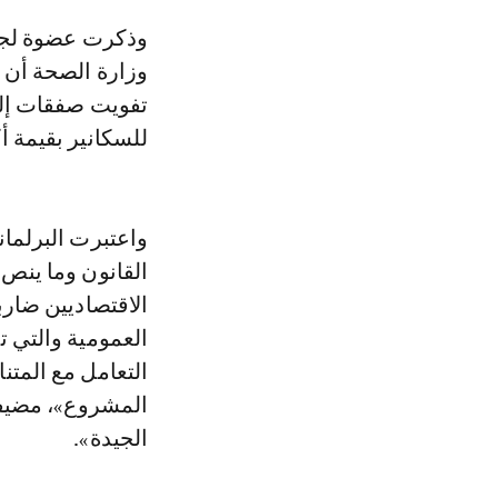
وذكرت عضوة لجنة القطاعات الإنتاجبية بمجلس النواب، في سؤال موجه إلى
وزارة الصحة أن ه
للسكانير بقيمة أكثر من 40 م
واعتبرت البرلمان
القانون وما ينص 
الاقتصاديين ضارب
العمومية والتي ت
التعامل مع المت
المشروع»، مضيفة
الجيدة».