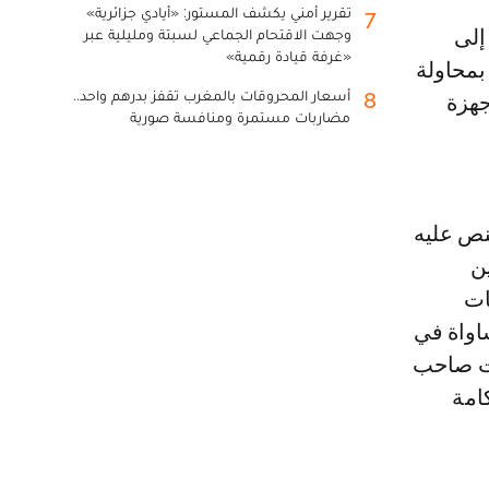
تقرير أمني يكشف المستور: «أيادي جزائرية»
7
وجهت الاقتحام الجماعي لسبتة ومليلية عبر
«غرفة قيادة رقمية»
بمحاولة
أسعار المحروقات بالمغرب تقفز بدرهم واحد..
8
ركات محددة من خلال صفقات تفاوضية لشراء 10 أجهزة
مضاربات مستمرة ومنافسة صورية
ينص عليه
ن
ات
اواة في
ات صاحب
امة