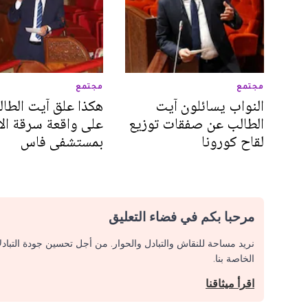
مجتمع
مجتمع
النواب يسائلون آيت
هكذا علق آيت الطا
الطالب عن صفقات توزيع
على واقعة سرقة الأ
لقاح كورونا
بمستشفى فاس
مرحبا بكم في فضاء التعليق
نريد مساحة للنقاش والتبادل والحوار. من أجل تحسين جودة التباد
الخاصة بنا.
اقرأ ميثاقنا