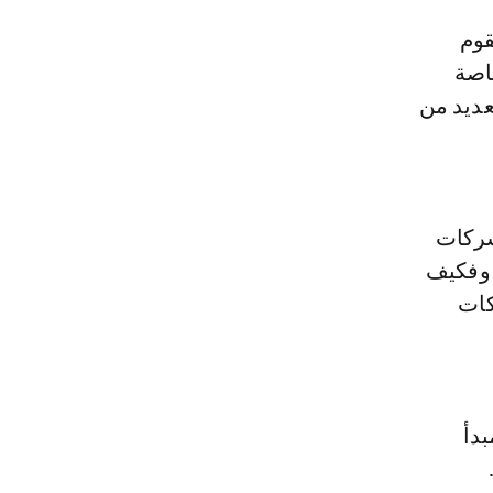
قوم
اصة
عديد من
 شركات
ي، وفكيف
كات
بدأ