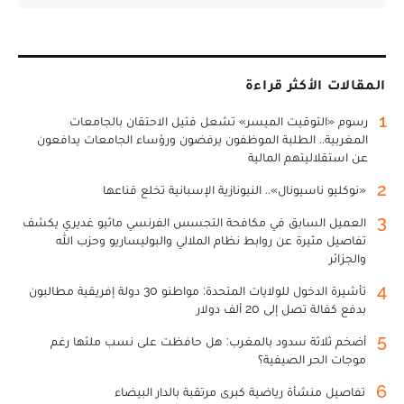
المقالات الأكثر قراءة
1
رسوم «التوقيت الميسر» تشعل فتيل الاحتقان بالجامعات
المغربية.. الطلبة الموظفون يرفضون ورؤساء الجامعات يدافعون
عن استقلاليتهم المالية
2
«نوكليو ناسيونال».. النيونازية الإسبانية تخلع قناعها
3
العميل السابق في مكافحة التجسس الفرنسي ماثيو غديري يكشف
تفاصيل مثيرة عن روابط نظام الملالي والبوليساريو وحزب الله
والجزائر
4
تأشيرة الدخول للولايات المتحدة: مواطنو 30 دولة إفريقية مطالبون
بدفع كفالة تصل إلى 20 ألف دولار
5
أضخم ثلاثة سدود بالمغرب: هل حافظت على نسب ملئها رغم
موجات الحر الصيفية؟
6
تفاصيل منشأة رياضية كبرى مرتقبة بالدار البيضاء